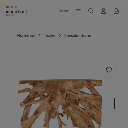
Zum Hauptinhalt springen
Warenk
Flurmöbel
Tische
Konsolentische
Bildergalerie überspringen