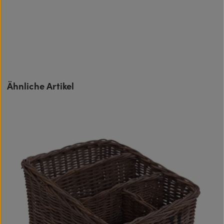
Produktgalerie überspringen
Ähnliche Artikel