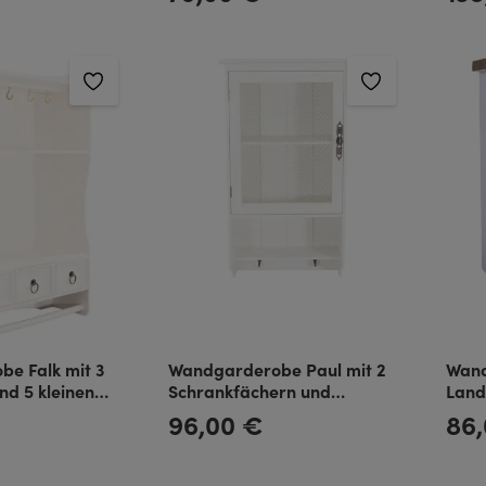
 im Landhaus
Bord
e Falk mit 3
Wandgarderobe Paul mit 2
Wand
nd 5 kleinen
Schrankfächern und
Land
dhaus Stil
Drahtgittertür 1-Ablagefach
Holz
96,00 €
86
Regulärer Preis:
Regulä
und 2 Handtuchhaken im La