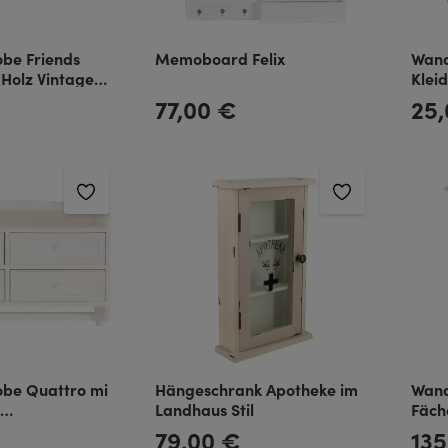
be Friends
Memoboard Felix
Wand
 Holz Vintage
Klei
Look
77,00 €
25
Regulärer Preis:
Regulä
be Quattro mi
Hängeschrank Apotheke im
Wand
n
Landhaus Stil
Fäch
er und
Hand
79,00 €
135
Regulärer Preis:
Regulä