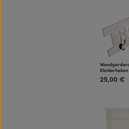
Wandgarder
Kleiderhaken
Look
25,00 €
Regulärer Preis: