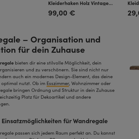
Kleiderhaken Holz Vintage
Klei
Look
Look
99,00 €
29
Regulärer Preis:
Regulä
gale – Organisation und
tion für dein Zuhause
regale
bieten dir eine stilvolle Möglichkeit, dein
rganisieren und zu verschönern. Sie sind nicht nur
ondern auch ein modernes Design-Element, das deine
optimal nutzt. Ob im
Esszimmer
, Wohnzimmer oder
 Regale bringen Ordnung und Struktur in dein Zuhause
eichzeitig Platz für Dekoartikel und andere
gen.
ge Einsatzmöglichkeiten für Wandregale
egale passen sich jedem Raum perfekt an. Du kannst