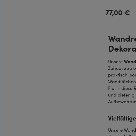
77,00 €
Regulärer Preis:
Wandre
Dekora
Wand
Unsere
Zuhause zu o
praktisch, s
Wandflächen 
Flur – diese
und bieten gl
Aufbewahrun
Vielfälti
Unsere Wandr