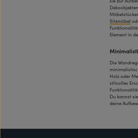
sie zur Aufb
Dekoobjekten
Möbelstücken
Sitzmöbel
od
Funktionalit
Element in de
Minimalist
Die Wandrega
minimalistis
Holz oder Met
stilvolles Er
Funktionalit
Du kannst si
deine Aufbew