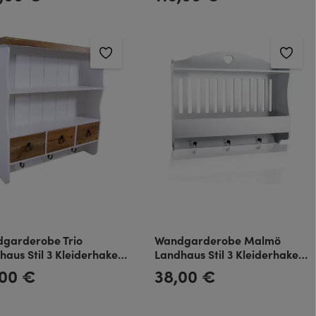
üre im Landhaus Stil
garderobe Trio
Wandgarderobe Malmö
haus Stil 3 Kleiderhaken
Landhaus Stil 3 Kleiderhaken
 Vintage Look weiß
Holz Vintage Look weiß
,00 €
38,00 €
rer Preis:
Regulärer Preis: