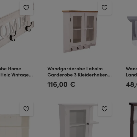
obe Home
Wandgarderobe Laholm
Wand
 Holz Vintage
Garderobe 3 Kleiderhaken
Land
Landhaus Stil Vintage Look
Holz
116,00 €
48
Regulärer Preis:
Regulä
weiß