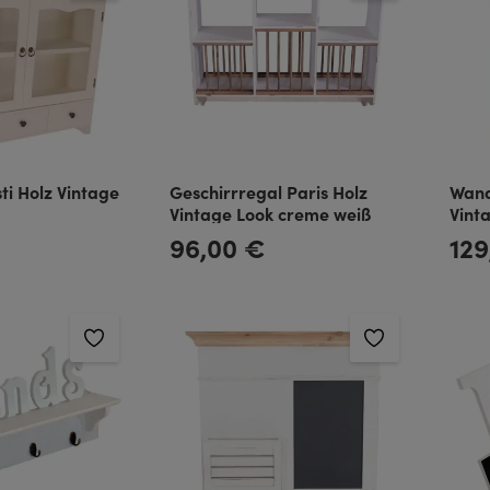
ti Holz Vintage
Geschirrregal Paris Holz
Wand
Vintage Look creme weiß
Vint
96,00 €
129
Regulärer Preis:
Regulä