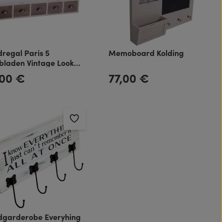
regal Paris 5
Memoboard Kolding
bladen Vintage Look
e weiß
,00 €
77,00 €
rer Preis:
Regulärer Preis:
garderobe Everyhing