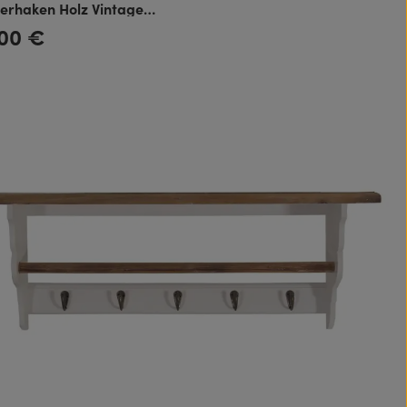
derhaken Holz Vintage
,00 €
rer Preis: