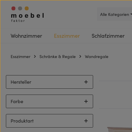
 Hauptinhalt springen
Zur Suche springen
Zur Hauptnavigation springen
Alle Kategorien
Wohnzimmer
Esszimmer
Schlafzimmer
Esszimmer
Schränke & Regale
Wandregale
Hersteller
Farbe
Produktart