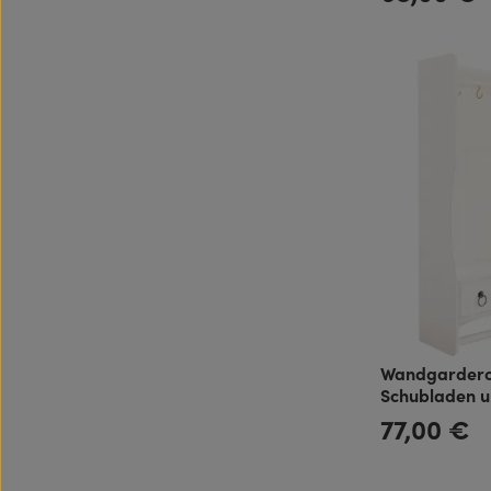
Abstellfläche
Stil
Wandgarderob
Schubladen u
Haken im Lan
77,00 €
Regulärer Preis: