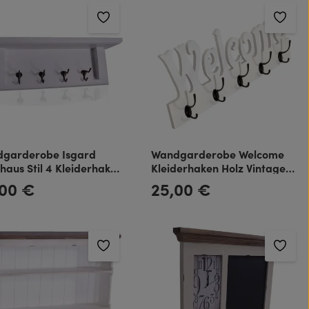
garderobe Isgard
Wandgarderobe Welcome
haus Stil 4 Kleiderhaken
Kleiderhaken Holz Vintage
 Vintage Look weiß
Look
,00 €
25,00 €
rer Preis:
Regulärer Preis: