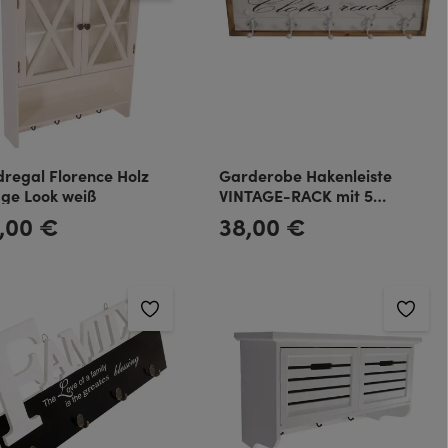
regal Florence Holz
Garderobe Hakenleiste
age Look weiß
VINTAGE-RACK mit 5
Kleiderhaken im Vintage-
,00 €
38,00 €
rer Preis:
Regulärer Preis:
Look