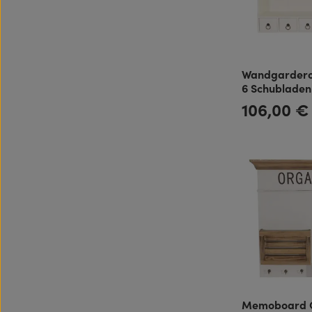
Wandgardero
6 Schubladen 
Haken im Lan
106,00 €
Regulärer Preis:
Memoboard O