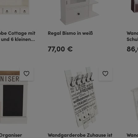
be Cottage mit
Regal Bismo in weiß
Wand
und 6 kleinen
Schu
dhaus Stil
crem
77,00 €
86
Regulärer Preis:
Regulä
rganiser
Wandgarderobe Zuhause ist
Wand