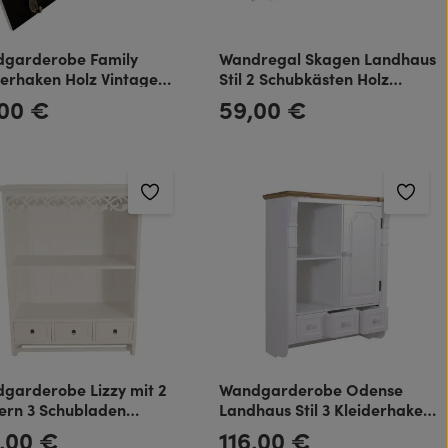
garderobe Family
Wandregal Skagen Landhaus
derhaken Holz Vintage
Stil 2 Schubkästen Holz
Vintage Look weiß
,00 €
59,00 €
rer Preis:
Regulärer Preis:
garderobe Lizzy mit 2
Wandgarderobe Odense
ern 3 Schubladen
Landhaus Stil 3 Kleiderhaken
tuchhalter und Holz-
Holz Vintage Look weiß
,00 €
116,00 €
rer Preis:
Regulärer Preis: