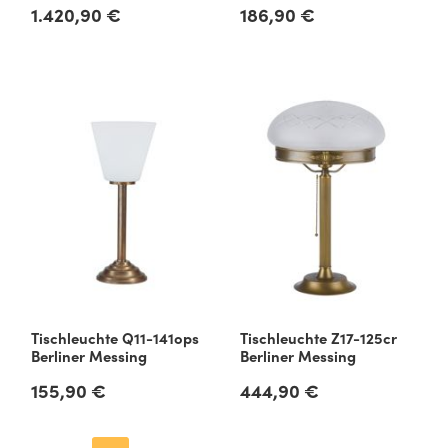
1.420,90 €
186,90 €
Regulärer Preis:
Regulärer Preis:
Tischleuchte Q11-141ops
Tischleuchte Z17-125cr
Berliner Messing
Berliner Messing
155,90 €
444,90 €
Regulärer Preis:
Regulärer Preis: