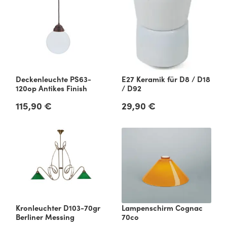
Deckenleuchte PS63-
E27 Keramik für D8 / D18
120op Antikes Finish
/ D92
115,90 €
29,90 €
Regulärer Preis:
Regulärer Preis:
Kronleuchter D103-70gr
Lampenschirm Cognac
Berliner Messing
70co