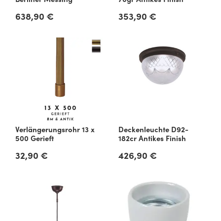
638,90 €
353,90 €
Regulärer Preis:
Regulärer Preis:
Verlängerungsrohr 13 x
Deckenleuchte D92-
500 Gerieft
182cr Antikes Finish
32,90 €
426,90 €
Regulärer Preis:
Regulärer Preis: