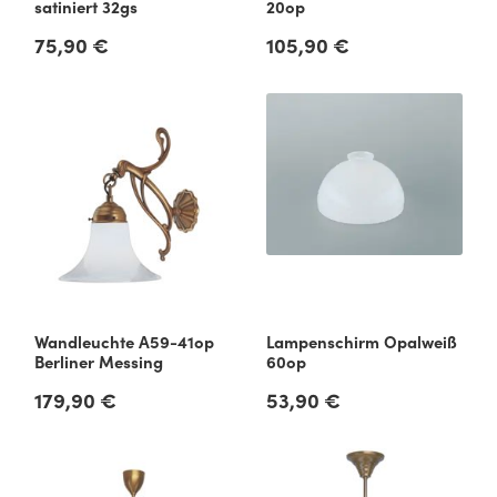
satiniert 32gs
20op
75,90 €
105,90 €
Regulärer Preis:
Regulärer Preis:
Wandleuchte A59-41op
Lampenschirm Opalweiß
Berliner Messing
60op
179,90 €
53,90 €
Regulärer Preis:
Regulärer Preis: