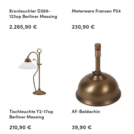
Kronleuchter D266-
Meterware Fransen P24
123op Berliner Messing
2.265,90 €
230,90 €
Regulärer Preis:
Regulärer Preis:
Tischleuchte Y2-17op
AF-Baldachin
Berliner Messing
210,90 €
39,90 €
Regulärer Preis:
Regulärer Preis: