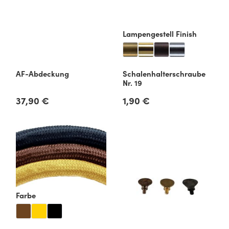
auswähl
Lampengestell Finish
AF-Abdeckung
Schalenhalterschraube
Nr. 19
37,90 €
1,90 €
Regulärer Preis:
Regulärer Preis:
auswählen
Farbe