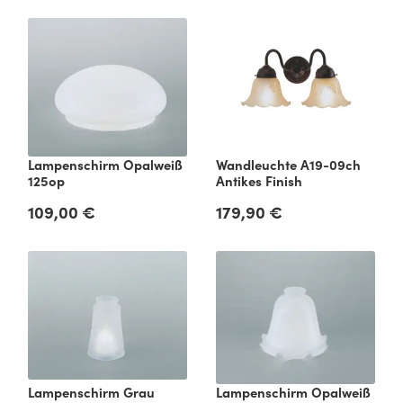
Lampenschirm Opalweiß
Wandleuchte A19-09ch
125op
Antikes Finish
109,00 €
179,90 €
Regulärer Preis:
Regulärer Preis:
Lampenschirm Grau
Lampenschirm Opalweiß