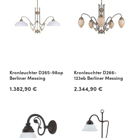
Kronleuchter D265-98op
Kronleuchter D266-
Berliner Messing
123eb Berliner Messing
1.382,90 €
2.344,90 €
Regulärer Preis:
Regulärer Preis: