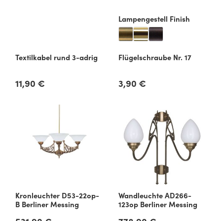
auswähl
Lampengestell Finish
Textilkabel rund 3-adrig
Flügelschraube Nr. 17
11,90 €
3,90 €
Regulärer Preis:
Regulärer Preis:
Kronleuchter D53-22op-
Wandleuchte AD266-
B Berliner Messing
123op Berliner Messing
Regulärer Preis:
Regulärer Preis: