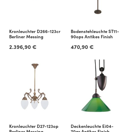
Kronleuchter D266-123cr
Bodenstehleuchte ST11-
Berliner Messing
90ops Antikes Finish
2.396,90 €
470,90 €
Regulärer Preis:
Regulärer Preis:
Kronleuchter D27-123op
Deckenleuchte Ei04-
Berliner Messing
70gr Antikes Finish