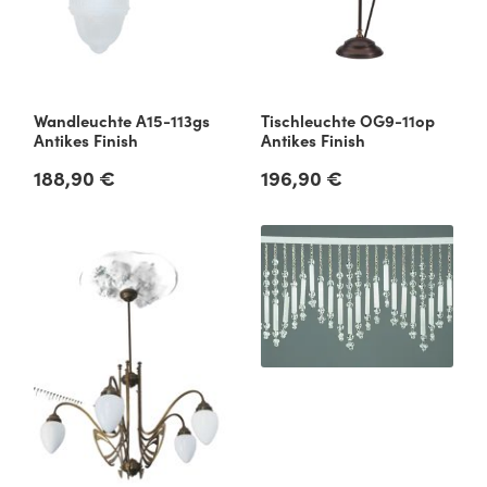
Wandleuchte A15-113gs
Tischleuchte OG9-11op
Antikes Finish
Antikes Finish
188,90 €
196,90 €
Regulärer Preis:
Regulärer Preis: