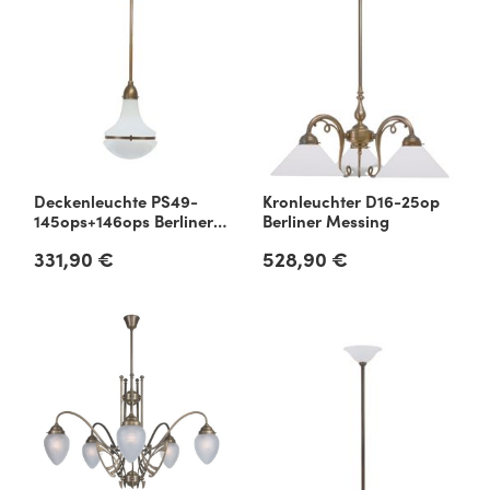
Deckenleuchte PS49-
Kronleuchter D16-25op
145ops+146ops Berliner
Berliner Messing
Messing
331,90 €
528,90 €
Regulärer Preis:
Regulärer Preis: