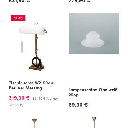
531,90 €
778,90 €
18.6
%
Tischleuchte W2-99op
Berliner Messing
Lampenschirm Opalweiß
29op
319,00 €
Verkaufspreis:
Regulärer Preis:
391,90 €
(vorher
69,90 €
Regulärer Preis:
391,90 €)