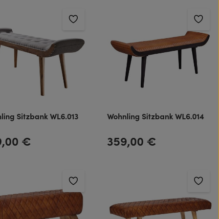
ling Sitzbank WL6.013
Wohnling Sitzbank WL6.014
9,00 €
359,00 €
rer Preis:
Regulärer Preis: