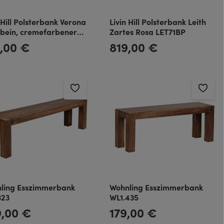
 Hill Polsterbank Verona
Livin Hill Polsterbank Leith
nbein, cremefarbener
Zartes Rosa LET71BP
f VE838
,00 €
819,00 €
rer Preis:
Regulärer Preis:
ling Esszimmerbank
Wohnling Esszimmerbank
323
WL1.435
9,00 €
179,00 €
rer Preis:
Regulärer Preis: