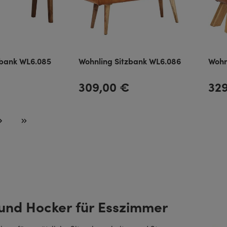
zbank WL6.085
Wohnling Sitzbank WL6.086
Wohn
309,00 €
32
Regulärer Preis:
Regulä
und Hocker für Esszimmer