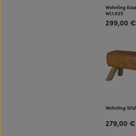
Wohnling Es
WL1.825
299,00 
Regulärer Preis:
Wohnling Sit
279,00 €
Regulärer Preis: