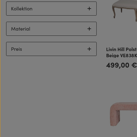
Kollektion
Material
Livin Hill Pol
Preis
Beige VE838
499,00 
Regulärer Preis: