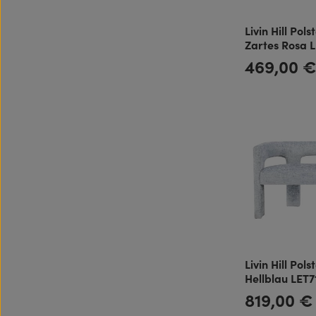
Livin Hill Pol
Zartes Rosa 
469,00 
Regulärer Preis:
Livin Hill Pol
Hellblau LET
819,00 €
Regulärer Preis: