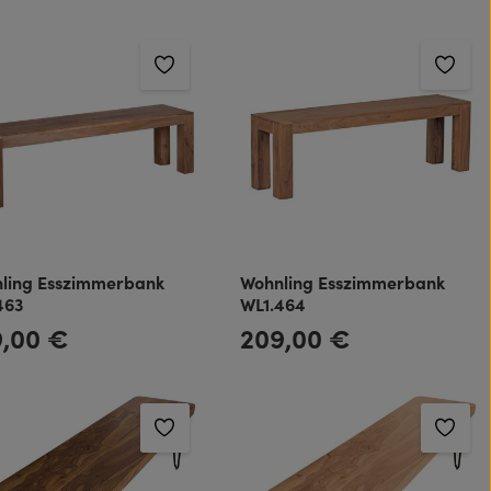
ling Esszimmerbank
Wohnling Esszimmerbank
463
WL1.464
9,00 €
209,00 €
rer Preis:
Regulärer Preis: