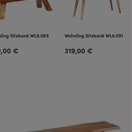
ling Sitzbank WL6.089
Wohnling Sitzbank WL6.091
9,00 €
319,00 €
rer Preis:
Regulärer Preis: