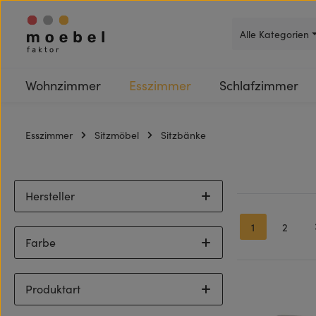
 Hauptinhalt springen
Zur Suche springen
Zur Hauptnavigation springen
Alle Kategorien
Wohnzimmer
Esszimmer
Schlafzimmer
Esszimmer
Sitzmöbel
Sitzbänke
Hersteller
1
2
Seite
Seite
Farbe
Produktart