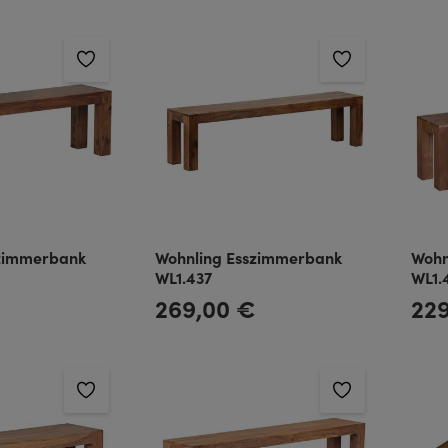
szimmerbank
Wohnling Esszimmerbank
Wohn
WL1.437
WL1.
€
269,00 €
22
Regulärer Preis:
Regulä