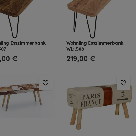
ling Esszimmerbank
Wohnling Esszimmerbank
507
WL1.508
,00 €
219,00 €
rer Preis:
Regulärer Preis: