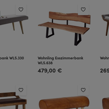
zbank WL5.330
Wohnling Esszimmerbank
Wohn
WL5.638
€
479,00 €
26
Regulärer Preis:
Regulä