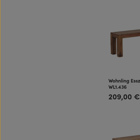
Wohnling Es
WL1.436
209,00 
Regulärer Preis: