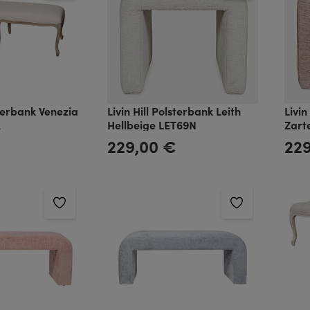
sterbank Venezia
Livin Hill Polsterbank Leith
Livin
K
Hellbeige LET69N
Zart
€
229,00 €
22
Regulärer Preis:
Regulä