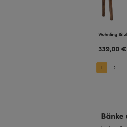
Wohnling Sit
339,00 €
Regulärer Preis:
1
2
Seite
Seite
Bänke 