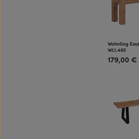
Wohnling Es
WL1.465
179,00 €
Regulärer Preis: