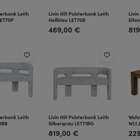
sterbank Leith
Livin Hill Polsterbank Leith
Livin
LET70P
Hellblau LET70B
Elfe
Stof
€
469,00 €
819
Regulärer Preis:
Regulä
sterbank Leith
Livin Hill Polsterbank Leith
Wohn
71BB
Silbergrau LET71BG
WL1.
819,00 €
22
Regulärer Preis:
Regulä