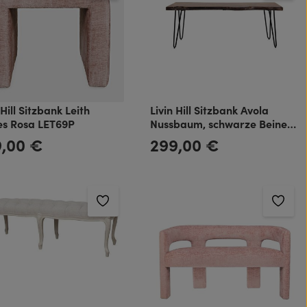
 Hill Sitzbank Leith
Livin Hill Sitzbank Avola
es Rosa LET69P
Nussbaum, schwarze Beine
AV1781-48KD
9,00 €
299,00 €
rer Preis:
Regulärer Preis: