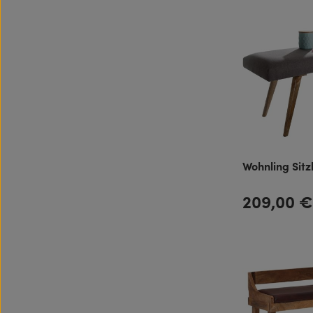
Wohnling Sit
209,00 
Regulärer Preis: