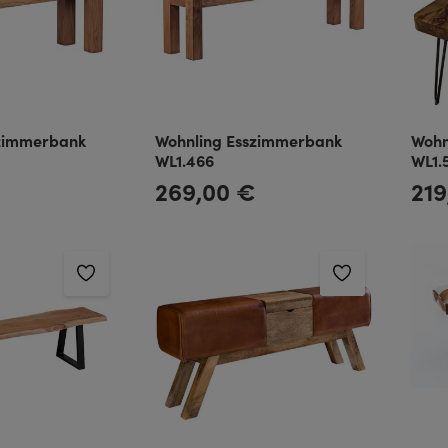
szimmerbank
Wohnling Esszimmerbank
Wohn
WL1.466
WL1.
269,00 €
219
Regulärer Preis:
Regulä