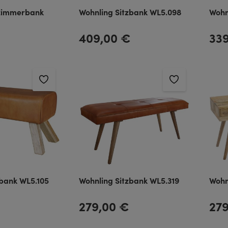
szimmerbank
Wohnling Sitzbank WL5.098
Wohn
€
409,00 €
33
Regulärer Preis:
Regulä
zbank WL5.105
Wohnling Sitzbank WL5.319
Wohn
279,00 €
27
Regulärer Preis:
Regulä