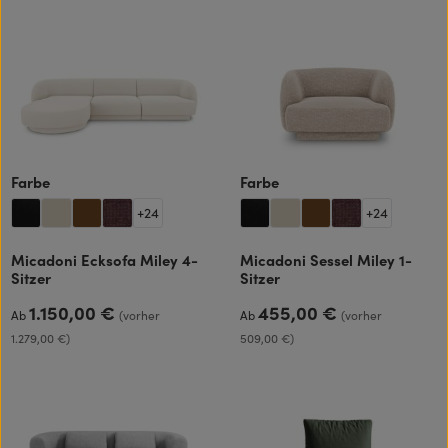
auswählen
auswählen
Farbe
Farbe
+
24
+
24
Micadoni Ecksofa Miley 4-
Micadoni Sessel Miley 1-
Sitzer
Sitzer
1.150,00 €
455,00 €
Regulärer Preis:
Regulärer Preis:
Ab
(vorher
Ab
(vorher
1.279,00 €)
509,00 €)