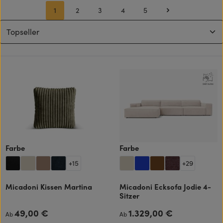
1
2
3
4
5
Seite
Seite
Seite
Seite
Seite
auswählen
auswählen
Farbe
Farbe
+
15
+
29
Micadoni Kissen Martina
Micadoni Ecksofa Jodie 4-
Sitzer
49,00 €
1.329,00 €
Regulärer Preis:
Regulärer Preis:
Ab
Ab