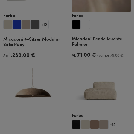
auswählen
auswählen
Farbe
Farbe
+
12
Micadoni Pendelleuchte
Micadoni 4-Sitzer Modular
Palmier
Sofa Ruby
71,00 €
1.239,00 €
Regulärer Preis:
Regulärer Preis:
Ab
(vorher 79,00 €)
Ab
auswählen
Farbe
+
15