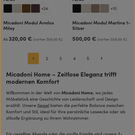
+
24
+
15
Micadoni Modul Armlos
Micadoni Modul Martina 1-
Miley
Sitzer
320,00 €
500,00 €
Regulärer Preis:
Regulärer Preis:
Ab
(vorher 359,00 €)
(vorher 559,00 €)
1
2
3
4
5
Seite
Seite
Seite
Seite
Seite
Micadoni Home – Zeitlose Eleganz trifft
modernen Komfort
Willkommen in der Welt von
Micadoni Home
, wo jedes
Möbelstück eine Geschichte von Leidenschaft und Design
erzählt. Unsere
Sessel
bieten die perfekte Balance zwischen
Komfort und Stil, ideal für Ihre persönliche Leseecke oder als
stilvolle Ergänzung zu Ihrem Wohnzimmer.
Für gesellige Abende oder die große Familie sind unsere
3-