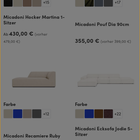
+
15
+
17
Micadoni Hocker Martina 1-
Sitzer
Micadoni Pouf Dia 90cm
430,00 €
Regulärer Preis:
Ab
(vorher
355,00 €
Regulärer Preis:
479,00 €)
(vorher 399,00 €)
auswählen
auswählen
Farbe
Farbe
+
12
+
22
Micadoni Ecksofa Jodie 5-
Sitzer
Micadoni Recamiere Ruby