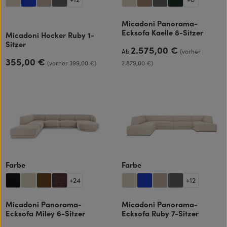
Micadoni Panorama-
Ecksofa Kaelle 8-Sitzer
Micadoni Hocker Ruby 1-
Sitzer
2.575,00 €
Regulärer Preis:
Ab
(vorher
355,00 €
Regulärer Preis:
(vorher 399,00 €)
2.879,00 €)
auswählen
auswählen
Farbe
Farbe
+
24
+
12
Micadoni Panorama-
Micadoni Panorama-
Ecksofa Miley 6-Sitzer
Ecksofa Ruby 7-Sitzer