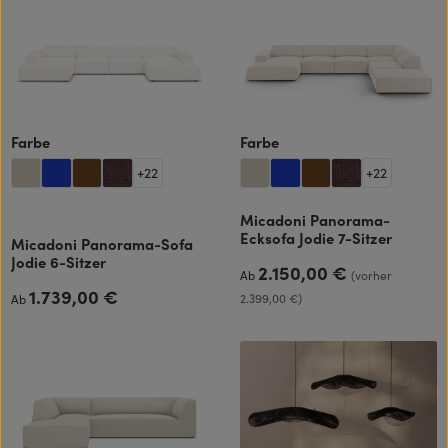
auswählen
auswählen
Farbe
Farbe
+
22
+
22
Micadoni Panorama-
Ecksofa Jodie 7-Sitzer
Micadoni Panorama-Sofa
Jodie 6-Sitzer
2.150,00 €
Regulärer Preis:
Ab
(vorher
1.739,00 €
Regulärer Preis:
2.399,00 €)
Ab