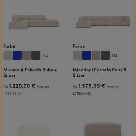
auswählen
auswählen
Farbe
Farbe
+
12
+
12
Micadoni Ecksofa Ruby 4-
Micadoni Ecksofa Ruby 5-
Sitzer
Sitzer
1.220,00 €
1.575,00 €
Regulärer Preis:
Regulärer Preis:
Ab
(vorher
Ab
(vorher
1.359,00 €)
1.759,00 €)