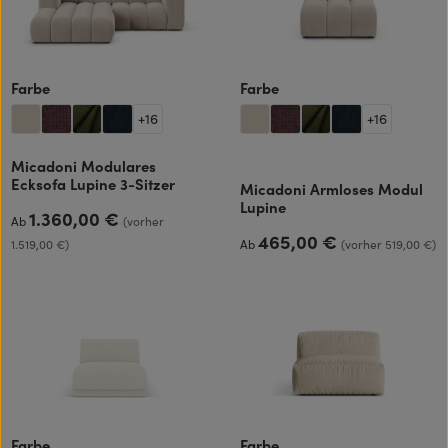
auswählen
auswählen
Farbe
Farbe
+
16
+
16
Micadoni Modulares
Ecksofa Lupine 3-Sitzer
Micadoni Armloses Modul
Lupine
1.360,00 €
Regulärer Preis:
Ab
(vorher
465,00 €
Regulärer Preis:
1.519,00 €)
Ab
(vorher 519,00 €)
auswählen
auswählen
Farbe
Farbe