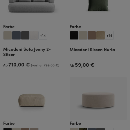
auswählen
auswählen
Farbe
Farbe
+
14
+
14
Micadoni Sofa Jenny 2-
Micadoni Kissen Nuria
Sitzer
710,00 €
59,00 €
Regulärer Preis:
Regulärer Preis:
Ab
(vorher 799,00 €)
Ab
auswählen
auswählen
Farbe
Farbe