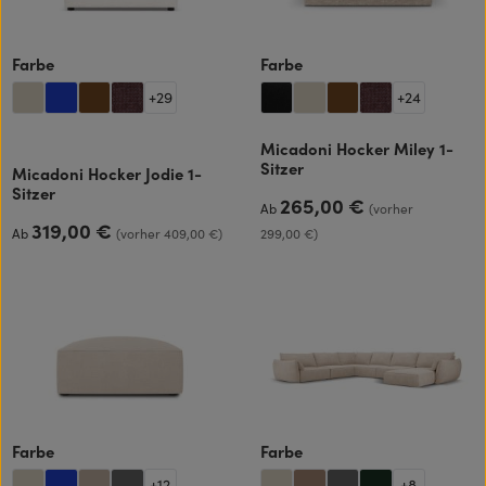
auswählen
auswählen
Farbe
Farbe
+
29
+
24
Micadoni Hocker Miley 1-
Sitzer
Micadoni Hocker Jodie 1-
Sitzer
265,00 €
Regulärer Preis:
Ab
(vorher
319,00 €
Regulärer Preis:
Ab
(vorher 409,00 €)
299,00 €)
auswählen
auswählen
Farbe
Farbe
+
12
+
8