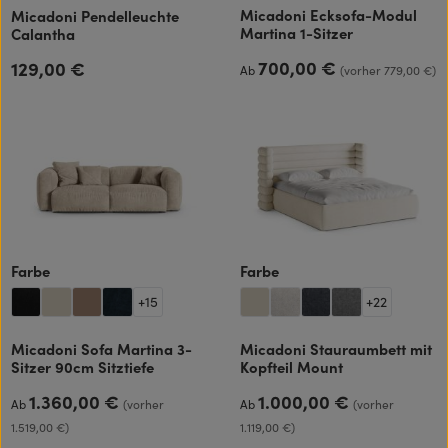
Micadoni Ecksofa-Modul
Micadoni Pendelleuchte
Martina 1-Sitzer
Calantha
700,00 €
129,00 €
Regulärer Preis:
Regulärer Preis:
Ab
(vorher 779,00 €)
auswählen
auswählen
Farbe
Farbe
+
15
+
22
Micadoni Sofa Martina 3-
Micadoni Stauraumbett mit
Sitzer 90cm Sitztiefe
Kopfteil Mount
1.360,00 €
1.000,00 €
Regulärer Preis:
Regulärer Preis:
Ab
(vorher
Ab
(vorher
1.519,00 €)
1.119,00 €)