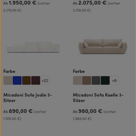
1.950,00 €
2.075,00 €
Regulärer Preis:
Regulärer Preis:
Ab
(vorher
Ab
(vorher
2.179,00 €)
2.319,00 €)
auswählen
auswählen
Farbe
Farbe
+
22
+
8
Micadoni Sofa Jodie 3-
Micadoni Sofa Kaelle 3-
Sitzer
Sitzer
890,00 €
980,00 €
Regulärer Preis:
Regulärer Preis:
Ab
(vorher
Ab
(vorher
1.109,00 €)
1.089,00 €)