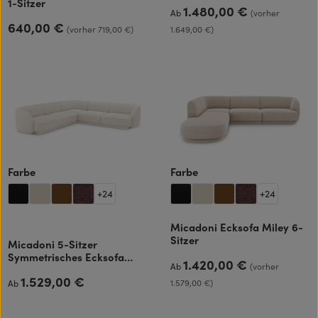
1-Sitzer
1.480,00 €
Regulärer Preis:
Ab
(vorher
640,00 €
Regulärer Preis:
(vorher 719,00 €)
1.649,00 €)
auswählen
auswählen
Farbe
Farbe
+
24
+
24
Micadoni Ecksofa Miley 6-
Sitzer
Micadoni 5-Sitzer
Symmetrisches Ecksofa
1.420,00 €
Regulärer Preis:
Ab
(vorher
Miley
1.529,00 €
Regulärer Preis:
1.579,00 €)
Ab