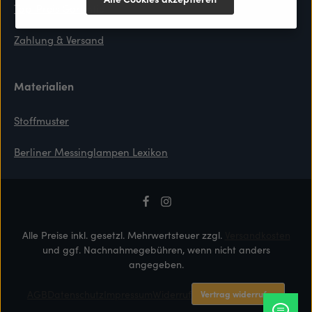
Top-Preis Garantie
Zahlung & Versand
Materialien
Stoffmuster
Berliner Messinglampen Lexikon
Alle Preise inkl. gesetzl. Mehrwertsteuer zzgl.
Versandkosten
und ggf. Nachnahmegebühren, wenn nicht anders
angegeben.
AGB
Datenschutz
Impressum
Widerruf
Vertrag widerrufen