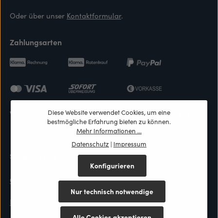
Oder über unser
Kontaktformular
.
Zahlungsarten
Diese Website verwendet Cookies, um eine
Wir versenden mit DHL, DPD, GLS, Cargo Line & GEFCO.
bestmögliche Erfahrung bieten zu können.
Mehr Informationen ...
Datenschutz
|
Impressum
Shop-Service
Konfigurieren
Cookie Consent
Nur technisch notwendige
Kontaktformular
Alle Cookies akzeptieren