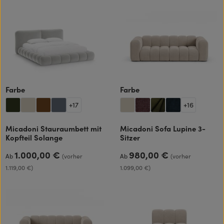
auswählen
auswählen
Farbe
Farbe
+
17
+
16
Micadoni Stauraumbett mit
Micadoni Sofa Lupine 3-
Kopfteil Solange
Sitzer
1.000,00 €
980,00 €
Regulärer Preis:
Regulärer Preis:
Ab
(vorher
Ab
(vorher
1.119,00 €)
1.099,00 €)