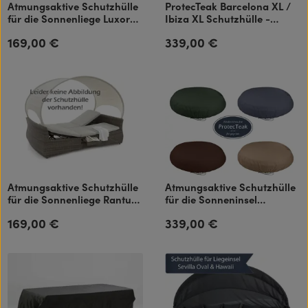
Atmungsaktive Schutzhülle
ProtecTeak Barcelona XL /
für die Sonnenliege Luxor
Ibiza XL Schutzhülle -
Single
Ganzjahres-Abdeckhaube
169,00 €
339,00 €
Regulärer Preis:
Regulärer Preis:
atmungsaktiv
Atmungsaktive Schutzhülle
Atmungsaktive Schutzhülle
für die Sonnenliege Rantum
für die Sonneninsel
Double
Piccadilly Lounge
169,00 €
339,00 €
Regulärer Preis:
Regulärer Preis: