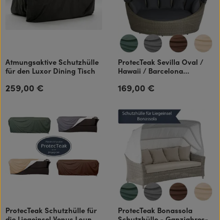
Atmungsaktive Schutzhülle
ProtecTeak Sevilla Oval /
für den Luxor Dining Tisch
Hawaii / Barcelona
Schutzhülle - Ganzjahres-
259,00 €
169,00 €
Regulärer Preis:
Regulärer Preis:
Abdeckhaube atmungsaktiv
ProtecTeak Schutzhülle für
ProtecTeak Bonassola
die Liegeinsel Venus Lounge
Schutzhülle - Ganzjahres-