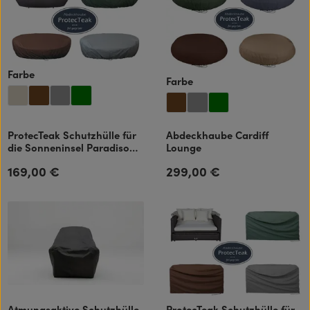
auswählen
Farbe
auswählen
Farbe
ProtecTeak Schutzhülle für
Abdeckhaube Cardiff
die Sonneninsel Paradiso
Lounge
Lounge Ganzjahres-
169,00 €
299,00 €
Regulärer Preis:
Regulärer Preis:
Abdeckhaube atmungsaktiv
Atmungsaktive Schutzhülle
ProtecTeak Schutzhülle für