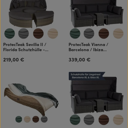
ProtecTeak Sevilla II /
ProtecTeak Vienna /
Florida Schutzhülle -
Barcelona / Ibiza
Ganzjahres-Abdeckhaube
Schutzhülle - Ganzjahres-
219,00 €
339,00 €
Regulärer Preis:
Regulärer Preis:
atmungsaktiv
Abdeckhaube atmungsaktiv