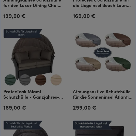
für den Luxor Dining Chair
die Liegeinsel Beach Lounge
und / oder den Luxor
Ganzjahres-Abdeckhaube
139,00 €
169,00 €
Regulärer Preis:
Regulärer Preis:
Dining Armchair
atmungsaktiv
ProtecTeak Miami
Atmungsaktive Schutzhülle
Schutzhülle - Ganzjahres-
für die Sonneninsel Atlantic
Abdeckhaube atmungsaktiv
Lounge
169,00 €
299,00 €
Regulärer Preis:
Regulärer Preis: