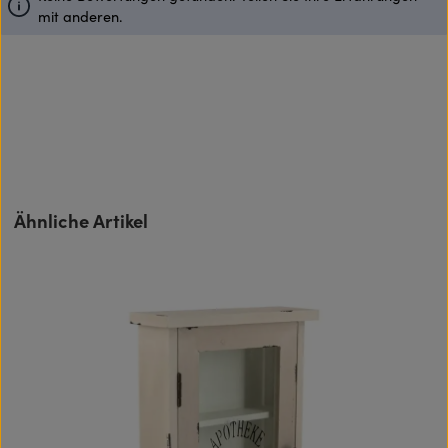
mit anderen.
Produktgalerie überspringen
Ähnliche Artikel