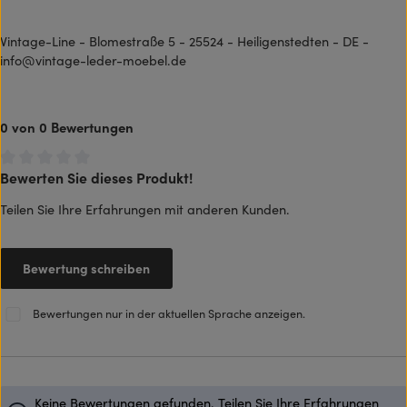
Vintage-Line - Blomestraße 5 - 25524 - Heiligenstedten - DE -
info@vintage-leder-moebel.de
0 von 0 Bewertungen
Bewerten Sie dieses Produkt!
Durchschnittliche Bewertung von 0 von 5 Sternen
Teilen Sie Ihre Erfahrungen mit anderen Kunden.
Bewertung schreiben
Bewertungen nur in der aktuellen Sprache anzeigen.
Keine Bewertungen gefunden. Teilen Sie Ihre Erfahrungen