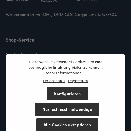
Wir versenden mit DHL, DPD, GLS, Cargo Line & GEFCO.
Shop-Service
Cookie Consent
Diese Website verwendet Cookies, um eine
Kontaktformular
bestmögliche Erfahrung bieten zu können.
Mehr Informationen ...
Top-Preis Garantie
Datenschutz
|
Impressum
Zahlung & Versand
Konfigurieren
Nur technisch notwendige
Materialien
Alle Cookies akzeptieren
Stoffmuster