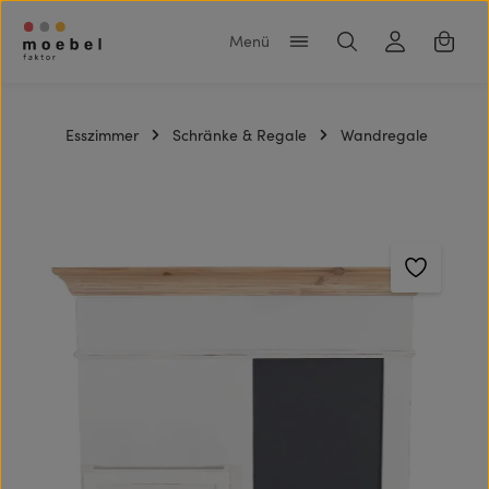
Zum Hauptinhalt springen
Warenk
Esszimmer
Schränke & Regale
Wandregale
Bildergalerie überspringen