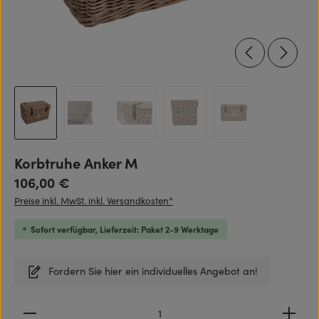
Korbtruhe Anker M
Regulärer Preis:
106,00 €
Preise inkl. MwSt. inkl. Versandkosten*
Sofort verfügbar, Lieferzeit: Paket 2-9 Werktage
Fordern Sie hier ein individuelles Angebot an!
Produkt Anzahl: Gib den gewünschten Wert ein ode