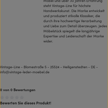
Möbel und über 30 Jahren Erfahrung
steht Vintage-Line für höchste
Handwerkskunst. Die Marke entwickelt
und produziert stilvolle Klassiker, die
durch ihre hochwertige Verarbeitung
und Liebe zum Detail überzeugen. Jedes
Möbelstück spiegelt die langjährige
Expertise und Leidenschaft der Marke
wider.
Vintage-Line - Blomestraße 5 - 25524 - Heiligenstedten - DE -
info@vintage-leder-moebel.de
0 von 0 Bewertungen
Bewerten Sie dieses Produkt!
Durchschnittliche Bewertung von 0 von 5 Sternen