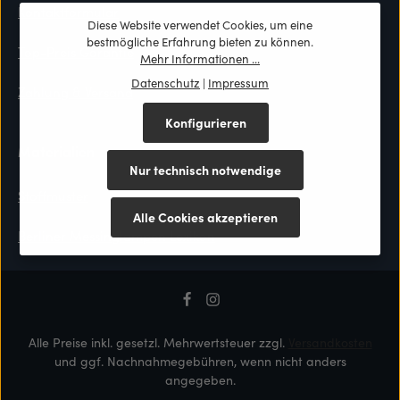
Kontaktformular
Diese Website verwendet Cookies, um eine
bestmögliche Erfahrung bieten zu können.
Top-Preis Garantie
Mehr Informationen ...
Datenschutz
|
Impressum
Zahlung & Versand
Konfigurieren
Materialien
Nur technisch notwendige
Stoffmuster
Alle Cookies akzeptieren
Berliner Messinglampen Lexikon
Alle Preise inkl. gesetzl. Mehrwertsteuer zzgl.
Versandkosten
und ggf. Nachnahmegebühren, wenn nicht anders
angegeben.