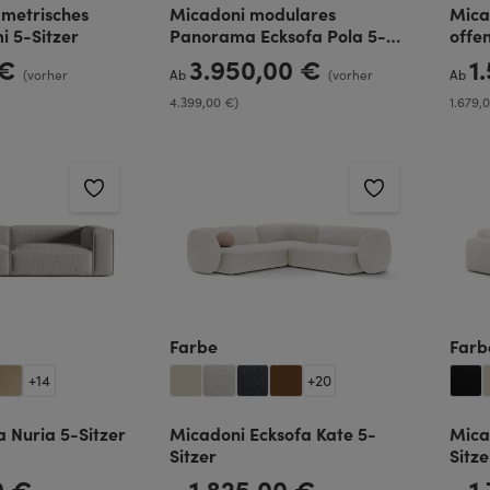
metrisches
Micadoni modulares
Mica
i 5-Sitzer
Panorama Ecksofa Pola 5-
offe
Sitzer
 €
3.950,00 €
1
Regulärer Preis:
Regulä
(vorher
Ab
(vorher
Ab
4.399,00 €)
1.679,
len
auswählen
Farbe
Farb
+
14
+
20
 Nuria 5-Sitzer
Micadoni Ecksofa Kate 5-
Mica
Sitzer
Sitze
00 €
1.825,00 €
1
Regulärer Preis:
Regulä