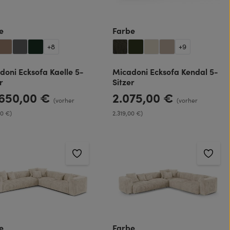
auswählen
auswählen
e
Farbe
+
8
+
9
doni Ecksofa Kaelle 5-
Micadoni Ecksofa Kendal 5-
r
Sitzer
.650,00 €
2.075,00 €
rer Preis:
Regulärer Preis:
(vorher
(vorher
00 €)
2.319,00 €)
auswählen
auswählen
e
Farbe