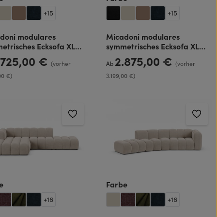
+
15
+
15
doni modulares
Micadoni modulares
etrisches Ecksofa XL
symmetrisches Ecksofa XL
ina 5-Sitzer
Martina 5-Sitzer 90cm
.725,00 €
2.875,00 €
rer Preis:
Regulärer Preis:
(vorher
Ab
(vorher
Sitztiefe
00 €)
3.199,00 €)
auswählen
auswählen
e
Farbe
+
16
+
16