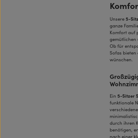
Komfort
5-Sit
Unsere
ganze Famili
Komfort auf p
gemütlichen 
Ob für entsp
Sofas bieten 
wünschen.
Großzügig
Wohnzim
5-Sitzer 
Ein
funktionale 
verschiedene
minimalistisc
durch ihren 
benötigen, e
nach einer k