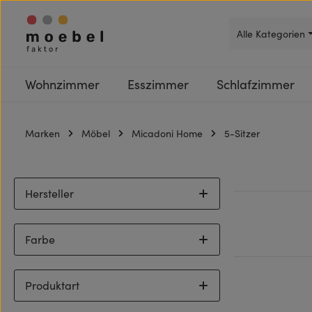
 Hauptinhalt springen
Zur Suche springen
Zur Hauptnavigation springen
Alle Kategorien
Wohnzimmer
Esszimmer
Schlafzimmer
Marken
Möbel
Micadoni Home
5-Sitzer
Hersteller
Farbe
Produktart