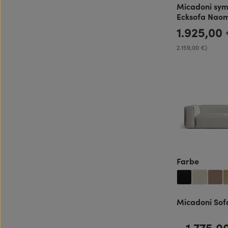
Micadoni sym
Ecksofa Naom
1.925,00
Regulärer Preis:
2.159,00 €)
auswäh
Farbe
Micadoni Sofa
1.775,
Regulärer Preis: