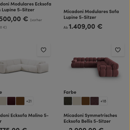
doni Modulares Ecksofa
n Lupine 5-Sitzer
Micadoni Modulares Sofa
.500,00 €
Lupine 5-Sitzer
rer Preis:
(vorher
1.409,00 €
Regulärer Preis:
00 €)
Ab
auswählen
auswählen
e
Farbe
+
21
+
18
doni Ecksofa Molino 5-
Micadoni Symmetrisches
r
Ecksofa Bellis 5-Sitzer
.775,00 €
2.000,00 €
rer Preis:
Regulärer Preis: