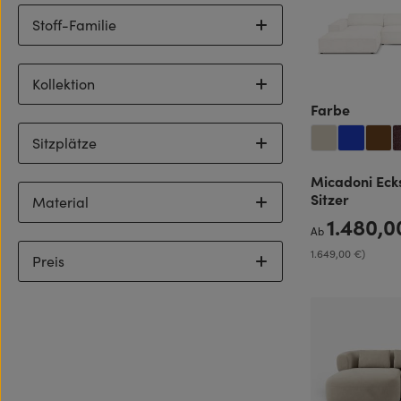
Stoff-Familie
Kollektion
auswäh
Farbe
Sitzplätze
Micadoni Ecks
Sitzer
Material
1.480,
Regulärer Preis:
Ab
1.649,00 €)
Preis