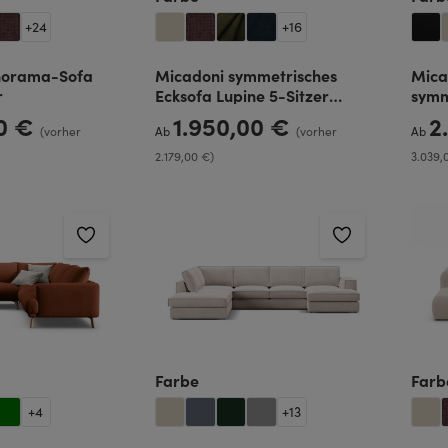
+
24
+
16
norama-Sofa
Micadoni symmetrisches
Mica
r
Ecksofa Lupine 5-Sitzer
symm
mittelgroß
Mart
00 €
1.950,00 €
2
Regulärer Preis:
Regulä
(vorher
Ab
(vorher
Ab
2.179,00 €)
3.039,
len
auswählen
Farbe
Farb
+
4
+
13