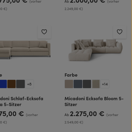
(vorher
Ab
(vorher
00 €)
2.249,00 €)
auswählen
auswählen
e
Farbe
+
8
+
14
doni Schlaf-Ecksofa
Micadoni Ecksofa Bloom 5-
a 5-Sitzer
Sitzer
875,00 €
2.275,00 €
rer Preis:
Regulärer Preis:
(vorher
Ab
(vorher
00 €)
2.549,00 €)