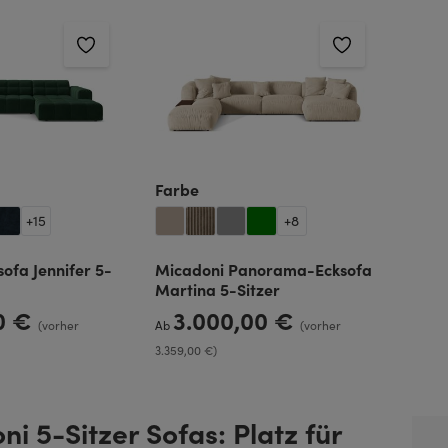
len
auswählen
Farbe
+
15
+
8
ofa Jennifer 5-
Micadoni Panorama-Ecksofa
Martina 5-Sitzer
00 €
3.000,00 €
Regulärer Preis:
(vorher
Ab
(vorher
3.359,00 €)
i 5-Sitzer Sofas: Platz für