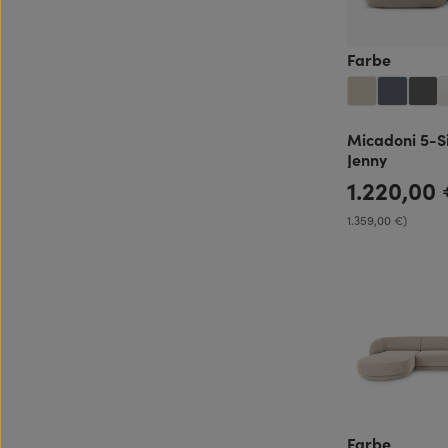
auswäh
Farbe
Micadoni 5-Si
Jenny
1.220,00
Regulärer Preis:
1.359,00 €)
auswäh
Farbe