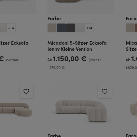
len
auswählen
Farbe
Farb
+
14
+
14
tzer Ecksofa
Micadoni 5-Sitzer Ecksofa
Mica
Jenny Kleine Version
Sitze
 €
1.150,00 €
1
Regulärer Preis:
Regulä
(vorher
Ab
(vorher
Ab
1.279,00 €)
1.839,
len
auswählen
Farbe
Farb