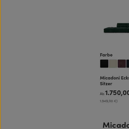
auswäh
Farbe
Micadoni Ecks
Sitzer
1.750,
Regulärer Preis:
Ab
1.949,00 €)
Micadon