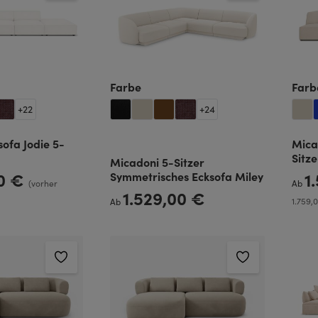
len
auswählen
Farbe
Farb
+
22
+
24
ofa Jodie 5-
Mica
Sitze
Micadoni 5-Sitzer
00 €
1
Symmetrisches Ecksofa Miley
Regulä
(vorher
Ab
1.529,00 €
Regulärer Preis:
1.759,
Ab