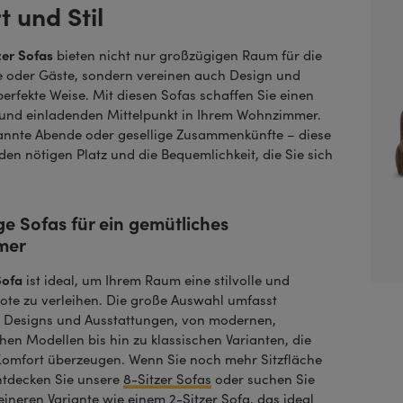
 und Stil
zer Sofas
bieten nicht nur großzügigen Raum für die
e oder Gäste, sondern vereinen auch Design und
erfekte Weise. Mit diesen Sofas schaffen Sie einen
und einladenden Mittelpunkt in Ihrem Wohnzimmer.
annte Abende oder gesellige Zusammenkünfte – diese
den nötigen Platz und die Bequemlichkeit, die Sie sich
e Sofas für ein gemütliches
mer
Sofa
ist ideal, um Ihrem Raum eine stilvolle und
Note zu verleihen. Die große Auswahl umfasst
 Designs und Ausstattungen, von modernen,
hen Modellen bis hin zu klassischen Varianten, die
Komfort überzeugen. Wenn Sie noch mehr Sitzfläche
ntdecken Sie unsere
8-Sitzer Sofas
oder suchen Sie
leineren Variante wie einem
2-Sitzer Sofa
, das ideal