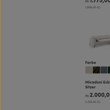
Ab
1.999,00 €)
auswäh
Farbe
Micadoni Eck
Sitzer
2.000,
Regulärer Preis:
Ab
2.239,00 €)