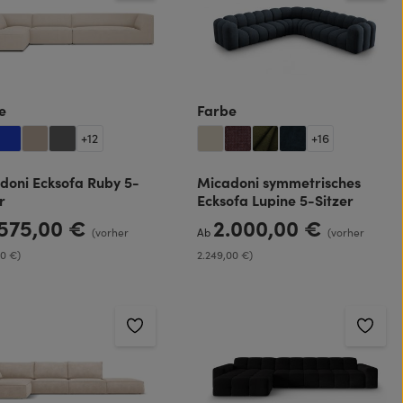
auswählen
auswählen
e
Farbe
+
12
+
16
doni Ecksofa Ruby 5-
Micadoni symmetrisches
r
Ecksofa Lupine 5-Sitzer
.575,00 €
2.000,00 €
rer Preis:
Regulärer Preis:
(vorher
Ab
(vorher
00 €)
2.249,00 €)