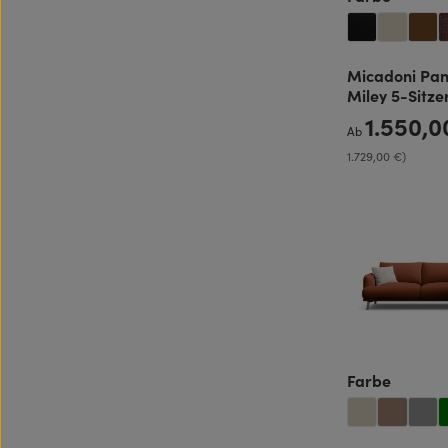
Micadoni Pa
Miley 5-Sitze
1.550,
Regulärer Preis:
Ab
1.729,00 €)
auswäh
Farbe