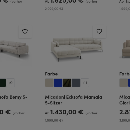
(vorher
Ab
(vorher
Ab
2.029,00 €)
1.999,
len
auswählen
Farbe
Farb
+
9
+
11
sofa Bemy 5-
Micadoni Ecksofa Mamaia
Mica
5-Sitzer
Glori
00 €
1.430,00 €
2.
Regulärer Preis:
Regulä
(vorher
Ab
(vorher
1.599,00 €)
3.199,