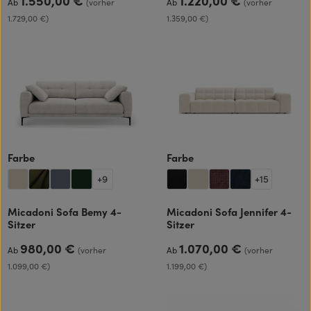
1.550,00 €
1.220,00 €
Ab
(vorher
Ab
(vorher
1.729,00 €)
1.359,00 €)
auswählen
auswählen
Farbe
Farbe
+
9
+
15
Micadoni Sofa Bemy 4-
Micadoni Sofa Jennifer 4-
Sitzer
Sitzer
980,00 €
1.070,00 €
Regulärer Preis:
Regulärer Preis:
Ab
(vorher
Ab
(vorher
1.099,00 €)
1.199,00 €)