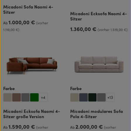
Micadoni Sofa Naomi 4-
Sitzer
Micadoni Ecksofa Naomi 4-
Sitzer
1.000,00 €
Regulärer Preis:
Ab
(vorher
1.360,00 €
Regulärer Preis:
1.119,00 €)
(vorher 1.519,00 €)
auswählen
auswählen
Farbe
Farbe
+
4
+
13
Micadoni Ecksofa Naomi 4-
Micadoni modulares Sofa
Sitzer große Version
Pola 4-Sitzer
1.590,00 €
2.000,00 €
Regulärer Preis:
Regulärer Preis:
Ab
(vorher
Ab
(vorher