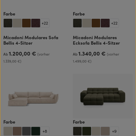
auswählen
auswählen
Farbe
Farbe
+
22
+
22
Micadoni Modulares Sofa
Micadoni Modulares
Bellis 4-Sitzer
Ecksofa Bellis 4-Sitzer
1.200,00 €
1.340,00 €
Regulärer Preis:
Regulärer Preis:
Ab
(vorher
Ab
(vorher
1.339,00 €)
1.499,00 €)
auswählen
auswählen
Farbe
Farbe
+
8
+
9