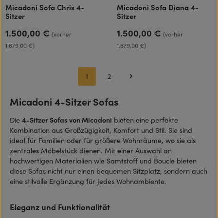
Micadoni Sofa Chris 4-
Micadoni Sofa Diana 4-
Sitzer
Sitzer
1.500,00 €
1.500,00 €
Regulärer Preis:
Regulärer Preis:
(vorher
(vorher
1.679,00 €)
1.679,00 €)
1
2
Seite
Seite
Micadoni 4-Sitzer Sofas
Die
4-Sitzer Sofas von Micadoni
bieten eine perfekte
Kombination aus Großzügigkeit, Komfort und Stil. Sie sind
ideal für Familien oder für größere Wohnräume, wo sie als
zentrales Möbelstück dienen. Mit einer Auswahl an
hochwertigen Materialien wie Samtstoff und Boucle bieten
diese Sofas nicht nur einen bequemen Sitzplatz, sondern auch
eine stilvolle Ergänzung für jedes Wohnambiente.
Eleganz und Funktionalität