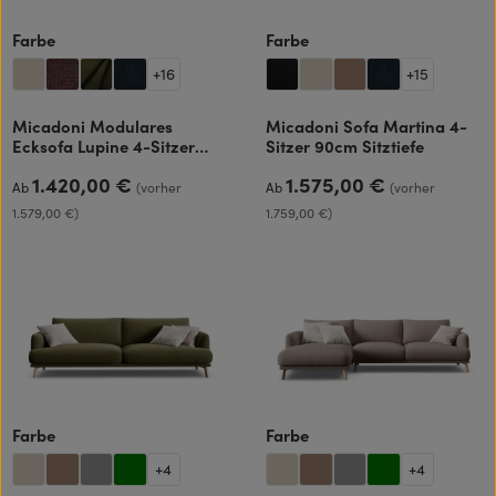
auswählen
auswählen
Farbe
Farbe
+
16
+
15
Micadoni Modulares
Micadoni Sofa Martina 4-
Ecksofa Lupine 4-Sitzer
Sitzer 90cm Sitztiefe
mittelgroß
1.420,00 €
1.575,00 €
Regulärer Preis:
Regulärer Preis:
Ab
(vorher
Ab
(vorher
1.579,00 €)
1.759,00 €)
auswählen
auswählen
Farbe
Farbe
+
4
+
4