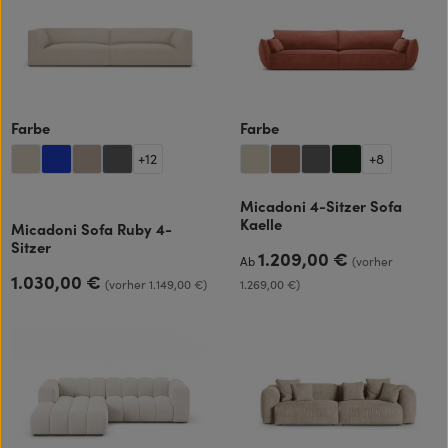
auswählen
auswählen
Farbe
Farbe
+
12
+
8
Micadoni 4-Sitzer Sofa
Kaelle
Micadoni Sofa Ruby 4-
Sitzer
1.209,00 €
Regulärer Preis:
Ab
(vorher
1.030,00 €
Regulärer Preis:
(vorher 1.149,00 €)
1.269,00 €)