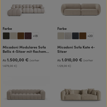
auswählen
auswählen
Farbe
Farbe
+
18
+
20
Micadoni Modulares Sofa
Micadoni Sofa Kate 4-
Bellis 4-Sitzer mit flachem
Sitzer
Modul
1.500,00 €
1.010,00 €
Regulärer Preis:
Regulärer Preis:
Ab
(vorher
Ab
(vorher
1.679,00 €)
1.129,00 €)