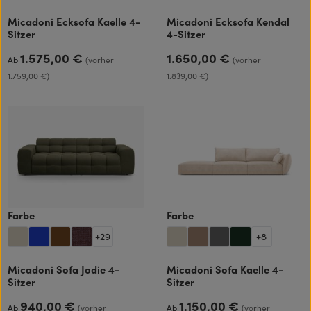
Micadoni Ecksofa Kaelle 4-
Micadoni Ecksofa Kendal
Sitzer
4-Sitzer
1.575,00 €
1.650,00 €
Regulärer Preis:
Regulärer Preis:
Ab
(vorher
(vorher
1.759,00 €)
1.839,00 €)
auswählen
auswählen
Farbe
Farbe
+
29
+
8
Micadoni Sofa Jodie 4-
Micadoni Sofa Kaelle 4-
Sitzer
Sitzer
940,00 €
1.150,00 €
Regulärer Preis:
Regulärer Preis:
Ab
(vorher
Ab
(vorher