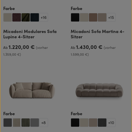
auswählen
auswählen
Farbe
Farbe
+
16
+
15
Micadoni Modulares Sofa
Micadoni Sofa Martina 4-
Lupine 4-Sitzer
Sitzer
1.220,00 €
1.430,00 €
Regulärer Preis:
Regulärer Preis:
Ab
(vorher
Ab
(vorher
1.359,00 €)
1.599,00 €)
auswählen
auswählen
Farbe
Farbe
+
8
+
10