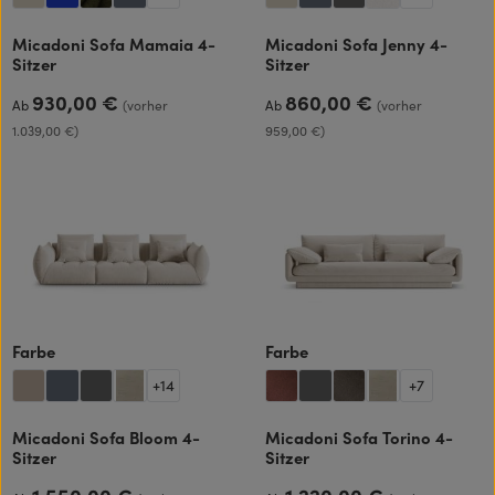
Micadoni Sofa Mamaia 4-
Micadoni Sofa Jenny 4-
Sitzer
Sitzer
930,00 €
860,00 €
Regulärer Preis:
Regulärer Preis:
Ab
(vorher
Ab
(vorher
1.039,00 €)
959,00 €)
auswählen
auswählen
Farbe
Farbe
+
14
+
7
Micadoni Sofa Bloom 4-
Micadoni Sofa Torino 4-
Sitzer
Sitzer
Regulärer Preis:
Regulärer Preis: