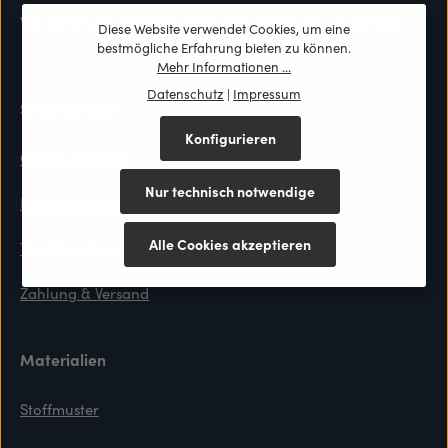
Wir versenden mit DHL, DPD, GLS, Cargo Line & GEFCO.
Diese Website verwendet Cookies, um eine
bestmögliche Erfahrung bieten zu können.
Mehr Informationen ...
Datenschutz
|
Impressum
Shop-Service
Konfigurieren
Cookie Consent
Nur technisch notwendige
Kontaktformular
Alle Cookies akzeptieren
Top-Preis Garantie
Zahlung & Versand
Materialien
Stoffmuster