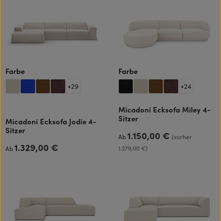
auswählen
auswählen
Farbe
Farbe
+
29
+
24
Micadoni Ecksofa Miley 4-
Sitzer
Micadoni Ecksofa Jodie 4-
Sitzer
1.150,00 €
Regulärer Preis:
Ab
(vorher
1.329,00 €
Regulärer Preis:
1.279,00 €)
Ab