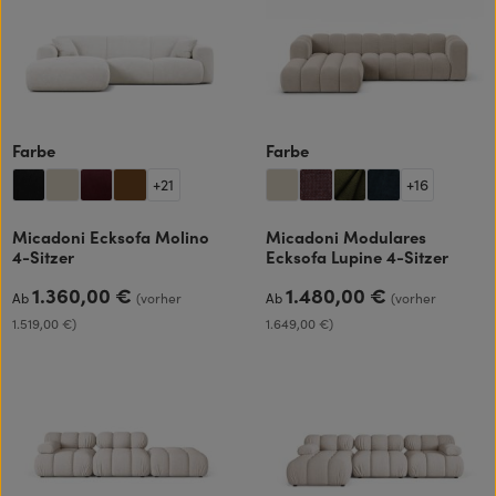
auswählen
auswählen
Farbe
Farbe
+
21
+
16
Micadoni Ecksofa Molino
Micadoni Modulares
4-Sitzer
Ecksofa Lupine 4-Sitzer
1.360,00 €
1.480,00 €
Regulärer Preis:
Regulärer Preis:
Ab
(vorher
Ab
(vorher
1.519,00 €)
1.649,00 €)