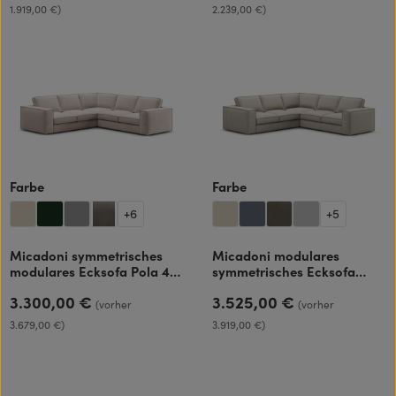
1.919,00 €)
2.239,00 €)
auswählen
auswählen
Farbe
Farbe
+
6
+
5
Micadoni symmetrisches
Micadoni modulares
modulares Ecksofa Pola 4-
symmetrisches Ecksofa
Sitzer
Pola 4-Sitzer
3.300,00 €
3.525,00 €
Regulärer Preis:
Regulärer Preis:
(vorher
(vorher
3.679,00 €)
3.919,00 €)