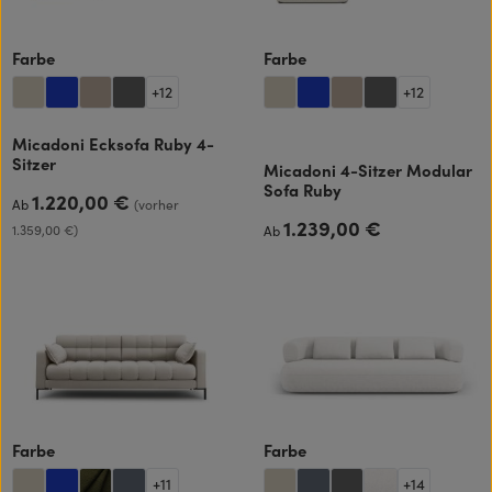
auswählen
auswählen
Farbe
Farbe
+
12
+
12
Micadoni Ecksofa Ruby 4-
Sitzer
Micadoni 4-Sitzer Modular
Sofa Ruby
1.220,00 €
Regulärer Preis:
Ab
(vorher
1.239,00 €
Regulärer Preis:
1.359,00 €)
Ab
auswählen
auswählen
Farbe
Farbe
+
11
+
14