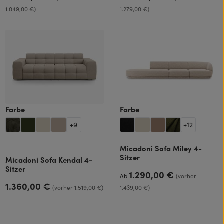
1.049,00 €)
1.279,00 €)
auswählen
auswählen
Farbe
Farbe
+
9
+
12
Micadoni Sofa Miley 4-
Sitzer
Micadoni Sofa Kendal 4-
Sitzer
1.290,00 €
Regulärer Preis:
Ab
(vorher
1.360,00 €
Regulärer Preis:
(vorher 1.519,00 €)
1.439,00 €)