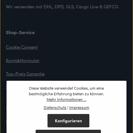
Wir versenden mit DHL, DPD, GLS, Cargo Line & GEFCO.
Shop-Service
Cookie Consent
Kontaktformular
Top-Preis Garantie
Zahlung & Versand
Diese Website verwendet Cookies, um eine
bestmögliche Erfahrung bieten zu können.
Mehr Informationen ...
Materialien
Datenschutz
|
Impressum
Konfigurieren
Stoffmuster