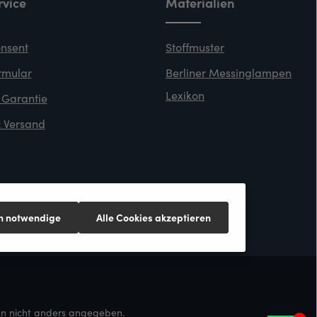
vice
Materialien
nsent
Stoffmuster
rmular
Berliner Messinglampen
Lexikon
 Garantie
 Versand
ch notwendige
Alle Cookies akzeptieren
 nicht anders angegeben.