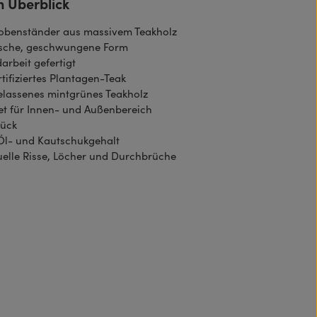
m Überblick
obenständer aus massivem Teakholz
sche, geschwungene Form
arbeit gefertigt
tifiziertes Plantagen-Teak
elassenes mintgrünes Teakholz
t für Innen- und Außenbereich
tück
Öl- und Kautschukgehalt
uelle Risse, Löcher und Durchbrüche