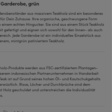
 Garderobe, grün
erobenständer aus massivem Teakholz sind ein besonderes
 für Dein Zuhause. Ihre organische, geschwungene Form
u einem echten Hingucker. Sie sind aus einem Stück Teakholz
it gefertigt und eignen sich sowohl für den Innen- als auch
eich. Jede Garderobe ist ein individuelles Einzelstück aus
enem, mintgrün patiniertem Teakholz.
holz-Produkte werden aus FSC-zertifiziertem Plantagen-
serem indonesischen Partnerunternehmen in Handarbeit
. Teak ist auf Grund seines hohen Öl- und Kautschukgehalts
rwüstlich. Risse, Löcher und Durchbrüche sind dem
t Holz geschuldet und unterstreichen die Individualität
s.