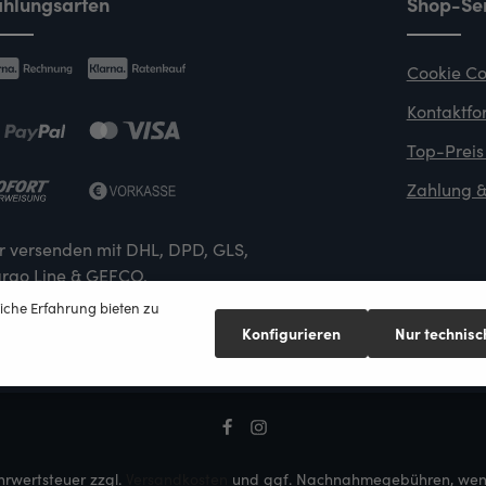
hlungsarten
Shop-Ser
Cookie Co
Kontaktfo
Top-Preis
Zahlung &
r versenden mit DHL, DPD, GLS,
rgo Line & GEFCO.
iche Erfahrung bieten zu
Konfigurieren
Nur technis
ehrwertsteuer zzgl.
Versandkosten
und ggf. Nachnahmegebühren, wenn