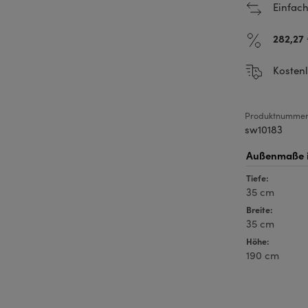
Einfach
282,27
Kostenl
Produktnummer
sw10183
Tiefe:
35 cm
Breite:
35 cm
Höhe:
190 cm