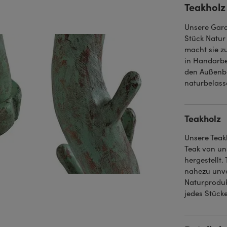
Teakholz
Unsere Gard
Stück Natur
macht sie z
in Handarbe
den Außenber
naturbelass
Teakholz
Unsere Teak
Teak von un
hergestellt
nahezu unve
Naturproduk
jedes Stücke