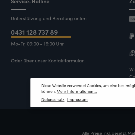
Service-Hotline
Za
Unterstützung und Beratung unter:
0431 128 737 89
Mo-Fr, 09:00 - 16:00 Uhr
Oder über unser
Kontaktformular
.
Wi
Ca
Diese Website verwendet Cookies, um eine bestmögl
können.
Mehr Informationen ...
Datenschutz
|
Impressum
Alle Preise inkl. gesetzl. M