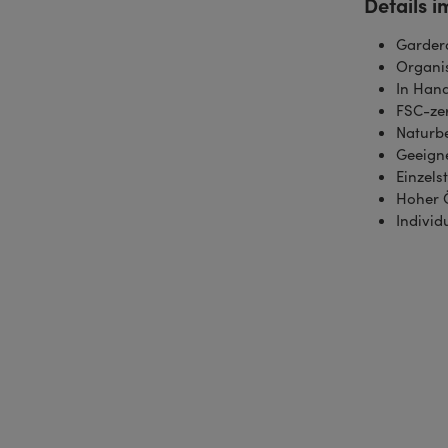
Details i
Garder
Organi
In Hand
FSC-zer
Naturb
Geeigne
Einzels
Hoher 
Individ