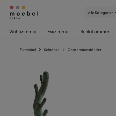
 Hauptinhalt springen
Zur Suche springen
Zur Hauptnavigation springen
Alle Kategorien
Wohnzimmer
Esszimmer
Schlafzimmer
Flurmöbel
Schränke
Garderobenständer
Bildergalerie überspringen