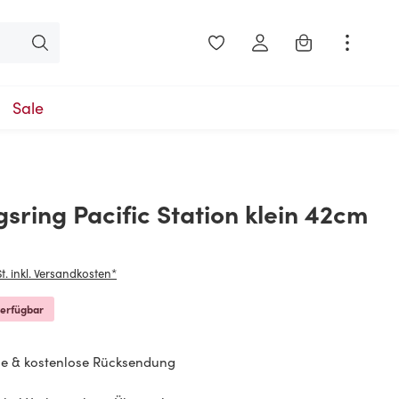
Warenkorb enthäl
Sale
sring Pacific Station klein 42cm
is:
t. inkl. Versandkosten*
verfügbar
e & kostenlose Rücksendung