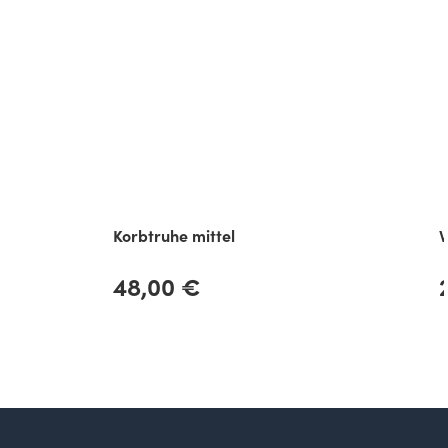
Korbtruhe mittel
V
48,00 €
Regulärer Preis:
R