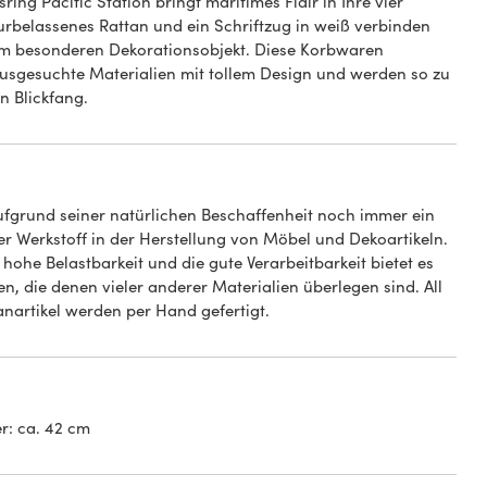
ring Pacific Station bringt maritimes Flair in Ihre vier
rbelassenes Rattan und ein Schriftzug in weiß verbinden
em besonderen Dekorationsobjekt. Diese Korbwaren
usgesuchte Materialien mit tollem Design und werden so zu
n Blickfang.
aufgrund seiner natürlichen Beschaffenheit noch immer ein
er Werkstoff in der Herstellung von Möbel und Dekoartikeln.
hohe Belastbarkeit und die gute Verarbeitbarkeit bietet es
n, die denen vieler anderer Materialien überlegen sind. All
anartikel werden per Hand gefertigt.
: ca. 42 cm