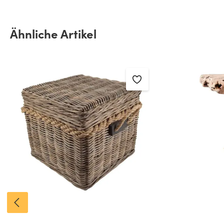
Produktgalerie überspringen
Ähnliche Artikel