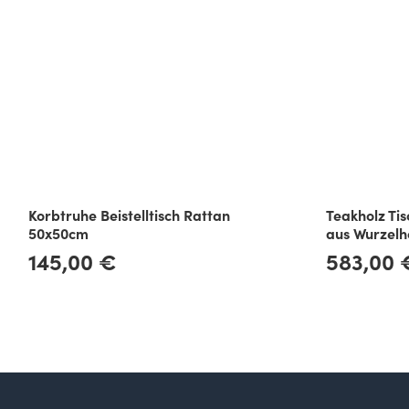
Korbtruhe Beistelltisch Rattan
Teakholz Tis
50x50cm
aus Wurzelh
145,00 €
583,00 
Regulärer Preis:
Regulärer Preis: