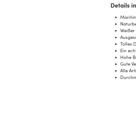
Details i
Mariti
Naturb
Weißer 
Ausges
Tolles 
Ein ech
Hohe Be
Gute Ve
Alle Ar
Durchm