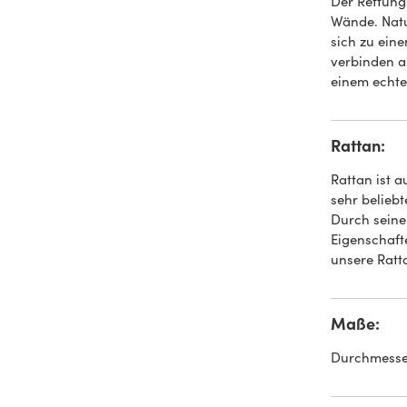
Der Rettungs
Wände. Natu
sich zu ein
verbinden a
einem echte
Rattan:
Rattan ist 
sehr beliebt
Durch seine 
Eigenschafte
unsere Ratt
Maße:
Durchmesser