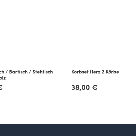
ch / Bartisch / Stehtisch
Korbset Herz 2 Körbe
olz
€
38,00 €
Regulärer Preis: