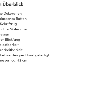
m Überblick
me Dekoration
elassenes Rattan
Schriftzug
uchte Materialien
Design
ter Blickfang
lastbarkeit
rarbeitbarkeit
tikel werden per Hand gefertigt
esser: ca. 42 cm