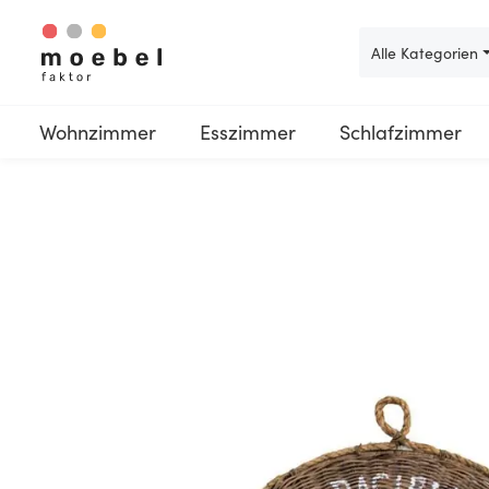
 Hauptinhalt springen
Zur Suche springen
Zur Hauptnavigation springen
Alle Kategorien
Wohnzimmer
Esszimmer
Schlafzimmer
Bildergalerie überspringen