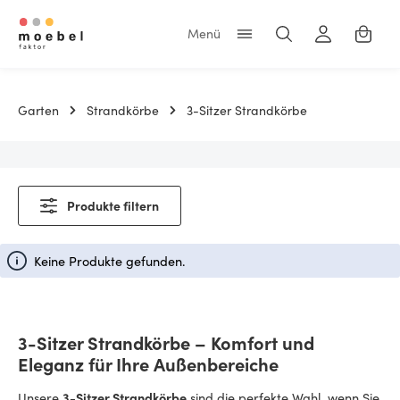
Zum Hauptinhalt springen
Warenk
Garten
Strandkörbe
3-Sitzer Strandkörbe
Produkte filtern
Keine Produkte gefunden.
3-Sitzer Strandkörbe – Komfort und
Eleganz für Ihre Außenbereiche
Unsere
3-Sitzer Strandkörbe
sind die perfekte Wahl, wenn Sie