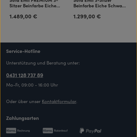
Sitzer Beinfarbe Eiche
Beinfarbe Eiche Schwarz
Schwarz Aivi-Lace-Beige
Aivi-Lace-Beige
1.489,00 €
1.299,00 €
Regulärer Preis:
Regulärer Preis:
Service-Hotline
Unterstützung und Beratung unter:
0431 128 737 89
Mo-Fr, 09:00 - 16:00 Uhr
Oder über unser
Kontaktformular
.
Zahlungsarten