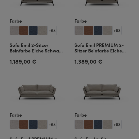
auswählen
auswählen
Farbe
Farbe
+
63
+
63
Sofa Emil 2-Sitzer
Sofa Emil PREMIUM 2-
Beinfarbe Eiche Schwarz
Sitzer Beinfarbe Eiche
Aivi-Lace-Beige
Schwarz Aivi-Lace-Beige
1.189,00 €
1.389,00 €
Regulärer Preis:
Regulärer Preis:
auswählen
auswählen
Farbe
Farbe
+
63
+
63
Sofa Emil PREMIUM 3-
Sofa Emil 3-Sitzer