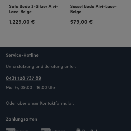
Sofa Bodo 3-Sitzer Aivi-
Sessel Bodo Aivi-Lace-
Lace-Beige
Beige
1.229,00 €
579,00 €
Regulärer Preis:
Regulärer Preis:
Service-Hotline
Unterstützung und Beratung unter:
0431 128 737 89
Mo-Fr, 09:00 - 16:00 Uhr
Oder über unser
Kontaktformular
.
Zahlungsarten