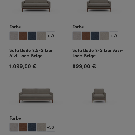
auswählen
auswählen
Farbe
Farbe
+
63
+
63
Sofa Bodo 2,5-Sitzer
Sofa Bodo 2-Sitzer Aivi-
Aivi-Lace-Beige
Lace-Beige
1.099,00 €
899,00 €
Regulärer Preis:
Regulärer Preis:
auswählen
Farbe
+
58