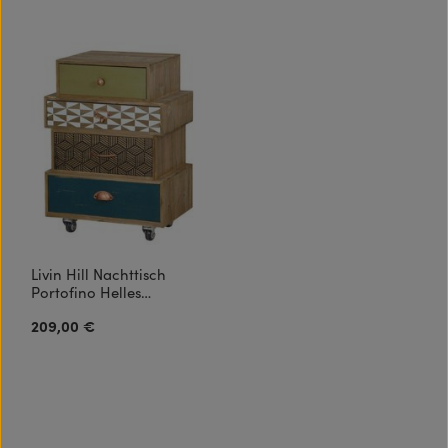
F046
F007
Livin Hill Nachttisch
Portofino Helles
Naturholz, mehrfarbiges
209,00 €
Regulärer Preis:
Muster, Beine aus Kupfer
F012