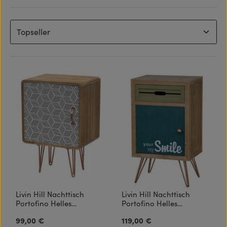
Livin Hill Nachttisch
Livin Hill Nachttisch
Portofino Helles
Portofino Helles
Naturholz, mehrfarbiges
Naturholz, mehrfarbiges
99,00 €
119,00 €
Regulärer Preis:
Regulärer Preis:
Muster, Beine aus Kupfer
Muster, Beine aus Kupfer