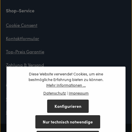
Shop-Service
Cookie Consent
Kontaktformular
Top-Preis Garantie
Zahlung & Versand
Diese Website verwendet Cookies, um eine
bestmögliche Erfahrung bieten zu können.
Materialien
Mehr Informationen ...
Datenschutz
|
Impressum
Stoffmuster
Konfigurieren
Berliner Messinglampen Lexikon
Nur technisch notwendige