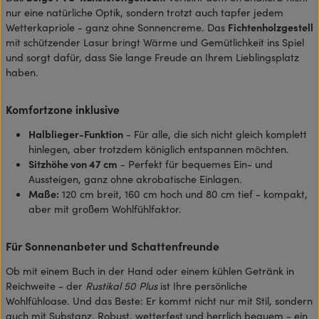
nur eine natürliche Optik, sondern trotzt auch tapfer jedem
Wetterkapriole - ganz ohne Sonnencreme. Das
Fichtenholzgestell
mit schützender Lasur bringt Wärme und Gemütlichkeit ins Spiel
und sorgt dafür, dass Sie lange Freude an Ihrem Lieblingsplatz
haben.
Komfortzone inklusive
Halblieger-Funktion
- Für alle, die sich nicht gleich komplett
hinlegen, aber trotzdem königlich entspannen möchten.
Sitzhöhe von 47 cm
- Perfekt für bequemes Ein- und
Aussteigen, ganz ohne akrobatische Einlagen.
Maße:
120 cm breit, 160 cm hoch und 80 cm tief - kompakt,
aber mit großem Wohlfühlfaktor.
Für Sonnenanbeter und Schattenfreunde
Ob mit einem Buch in der Hand oder einem kühlen Getränk in
Reichweite - der
Rustikal 50 Plus
ist Ihre persönliche
Wohlfühloase. Und das Beste: Er kommt nicht nur mit Stil, sondern
auch mit Substanz. Robust, wetterfest und herrlich bequem - ein