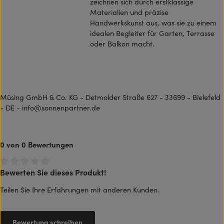
zeichnen sich durch erstklassige
Materialien und präzise
Handwerkskunst aus, was sie zu einem
idealen Begleiter für Garten, Terrasse
oder Balkon macht.
Müsing GmbH & Co. KG - Detmolder Straße 627 - 33699 - Bielefeld
- DE - info@sonnenpartner.de
0 von 0 Bewertungen
Bewerten Sie dieses Produkt!
Durchschnittliche Bewertung von 0 von 5 Sternen
Teilen Sie Ihre Erfahrungen mit anderen Kunden.
Bewertung schreiben