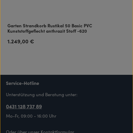
Garten Strandkorb Rustikal 50 Basic PVC
Kunststoffgeflecht anthrazit Stoff -620
1.249,00 €
Regulärer Preis:
Service-Hotline
Unterstützung und Beratung unter:
0431 128 737 89
Mo-Fr, 09:00 - 16:00 Uhr
Oder über unser
Kontaktformular
.