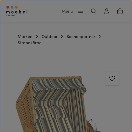
Zum Hauptinhalt springen
Warenk
Marken
Outdoor
Sonnenpartner
Strandkörbe
Bildergalerie überspringen