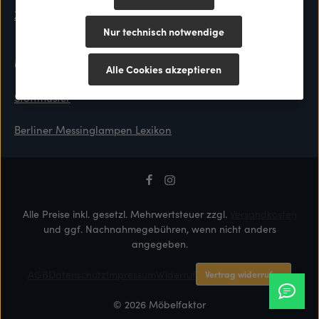
Zahlung & Versand
Nur technisch notwendige
Materialien
Alle Cookies akzeptieren
Stoffmuster
Berliner Messinglampen Lexikon
Alle Preise inkl. gesetzl. Mehrwertsteuer zzgl.
Versandkosten
und ggf. Nachnahmegebühren, wenn nicht anders
angegeben.
AGB
Datenschutz
Impressum
Widerruf
Vertrag widerrufen
© 2026 Möbelfaktor