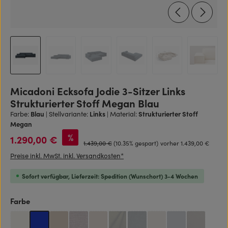
Micadoni Ecksofa Jodie 3-Sitzer Links
Strukturierter Stoff Megan Blau
Blau
Links
Strukturierter Stoff
Farbe:
|
Stellvariante:
|
Material:
Megan
Verkaufspreis:
%
1.290,00 €
Regulärer Preis:
1.439,00 €
(10.35% gespart)
vorher 1.439,00 €
Preise inkl. MwSt. inkl. Versandkosten*
Sofort verfügbar, Lieferzeit: Spedition (Wunschort) 3-4 Wochen
auswählen
Farbe
Beige
Blau
Braun
Burgunder
Cappuccino
Dunkel-Olivgrün
Dunkel Petrol
Dunkelbeige
Dunkelblau
Dunkelbr
(Diese Option ist zurzeit nicht verfügbar.)
(Diese Option ist zurzeit nicht verfügbar.)
(Diese Option ist zurzeit nicht verfügbar.)
(Diese Option ist zurzeit nicht verfügbar.)
(Diese Option ist zurzeit nicht verfügbar
(Diese Option ist zurzeit nicht ve
(Diese Option ist zurzeit 
(Diese Option ist z
(Diese Optio