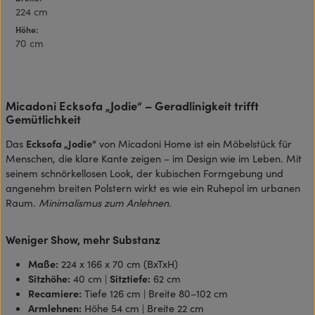
224 cm
Höhe:
70 cm
Micadoni Ecksofa „Jodie“ – Geradlinigkeit trifft
Gemütlichkeit
Das
Ecksofa „Jodie“
von Micadoni Home ist ein Möbelstück für
Menschen, die klare Kante zeigen – im Design wie im Leben. Mit
seinem schnörkellosen Look, der kubischen Formgebung und
angenehm breiten Polstern wirkt es wie ein Ruhepol im urbanen
Raum.
Minimalismus zum Anlehnen
.
Weniger Show, mehr Substanz
Maße:
224 x 166 x 70 cm (BxTxH)
Sitzhöhe:
40 cm |
Sitztiefe:
62 cm
Recamiere:
Tiefe 126 cm | Breite 80–102 cm
Armlehnen:
Höhe 54 cm | Breite 22 cm