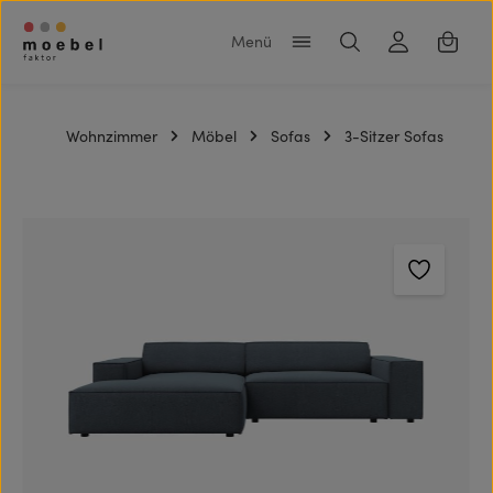
Zum Hauptinhalt springen
Warenk
Wohnzimmer
Möbel
Sofas
3-Sitzer Sofas
Bildergalerie überspringen