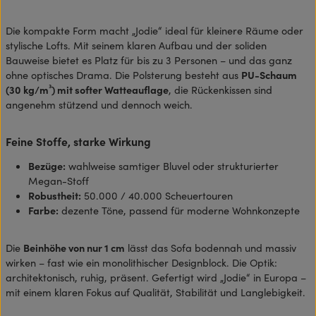
Die kompakte Form macht „Jodie“ ideal für kleinere Räume oder
stylische Lofts. Mit seinem klaren Aufbau und der soliden
Bauweise bietet es Platz für bis zu 3 Personen – und das ganz
ohne optisches Drama. Die Polsterung besteht aus
PU-Schaum
(30 kg/m³) mit softer Watteauflage
, die Rückenkissen sind
angenehm stützend und dennoch weich.
Feine Stoffe, starke Wirkung
Bezüge:
wahlweise samtiger Bluvel oder strukturierter
Megan-Stoff
Robustheit:
50.000 / 40.000 Scheuertouren
Farbe:
dezente Töne, passend für moderne Wohnkonzepte
Die
Beinhöhe von nur 1 cm
lässt das Sofa bodennah und massiv
wirken – fast wie ein monolithischer Designblock. Die Optik:
architektonisch, ruhig, präsent. Gefertigt wird „Jodie“ in Europa –
mit einem klaren Fokus auf Qualität, Stabilität und Langlebigkeit.