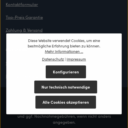
Kontaktformular
Top-Preis Garantie
Zahlung & Versand
Diese Website verwendet Cookies, um eine
bestmögliche Erfahrung bieten zu können.
Materialien
Mehr Informationen ...
Datenschutz
|
Impressum
Stoffmuster
Konfigurieren
Berliner Messinglampen Lexikon
Nur technisch notwendige
Alle Cookies akzeptieren
Alle Preise inkl. gesetzl. Mehrwertsteuer zzgl.
Versandkosten
und ggf. Nachnahmegebühren, wenn nicht anders
angegeben.