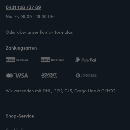
0431 128 737 89
Mo-Fr, 09:00 - 16:00 Uhr
Oder über unser
Kontaktformular
.
Zahlungsarten
Wir versenden mit DHL, DPD, GLS, Cargo Line & GEFCO.
Shop-Service