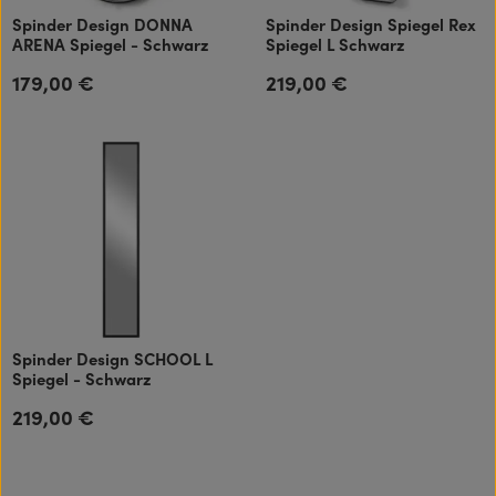
Spinder Design DONNA
Spinder Design Spiegel Rex
ARENA Spiegel - Schwarz
Spiegel L Schwarz
179,00 €
219,00 €
Regulärer Preis:
Regulärer Preis:
Spinder Design SCHOOL L
Spiegel - Schwarz
219,00 €
Regulärer Preis: