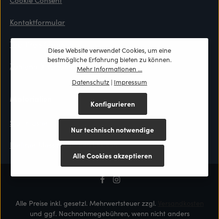
Cookie Consent
Kontaktformular
Top-Preis Garantie
Diese Website verwendet Cookies, um eine
bestmögliche Erfahrung bieten zu können.
Zahlung & Versand
Mehr Informationen ...
Datenschutz
|
Impressum
Materialien
Konfigurieren
Stoffmuster
Nur technisch notwendige
Berliner Messinglampen Lexikon
Alle Cookies akzeptieren
Alle Preise inkl. gesetzl. Mehrwertsteuer zzgl.
Versandkosten
und ggf. Nachnahmegebühren, wenn nicht anders