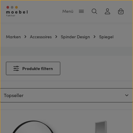
Zum Hauptinhalt springen
Warenk
Marken
Accessoires
Spinder Design
Spiegel
Produkte filtern