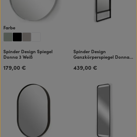
auswählen
Farbe
Spinder Design Spiegel
Spinder Design
Donna 3 Weiß
Ganzkörperspiegel Donna 4
Schwarz
179,00 €
439,00 €
Regulärer Preis:
Regulärer Preis: