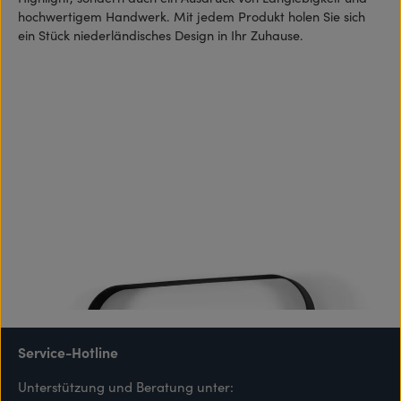
hochwertigem Handwerk. Mit jedem Produkt holen Sie sich
ein Stück niederländisches Design in Ihr Zuhause.
Service-Hotline
Unterstützung und Beratung unter: