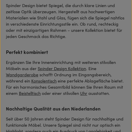
Spinder Design bietet Spiegel, die durch klare Linien und
zeitlose Optik überzeugen. Hergestellt aus hochwertigen
Materialien wie Stahl und Glas, fügen sich die Spiegel nahtlos
in verschiedenste Einrichtungsstile ein. Ob rund, rechteckig
oder mit einzigartigen Rahmen – unsere Kollektion bietet für
jeden Geschmack das Richtige.
Perfekt kombiniert
Ergänzen Sie Ihre Inneneinrichtung mit weiteren stilvollen
Möbeln aus der
Spinder Design Kollektion
. Eine
Wandgarderobe
schafft Ordnung im Eingangsbereich,
während ein
Konsolentisch
eine perfekte Ablagefläche bietet.
Für ein harmonisches Gesamtbild können Sie Ihren Raum mit
einem
Beistelltisch
oder einer stilvollen
Uhr
ausstatten.
Nachhaltige Qualität aus den Niederlanden
Seit über 50 Jahren steht Spinder Design für nachhaltige und
funktionale Möbel. Unsere Spiegel sind nicht nur optisch ein
Highlight, sondern auch ein Ausdruck von Langlebigkeit und