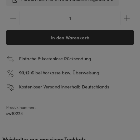
Produkt Anzahl: Gib den gewünschten Wert ein ode
In den Warenkorb
Einfache & kostenlose Rücksendung
93,12 €
bei Vorkasse bzw. Überweisung
Kostenloser Versand innerhalb Deutschlands
Produktnummer:
sw10224
Weinhalter aus massivem Teakholz