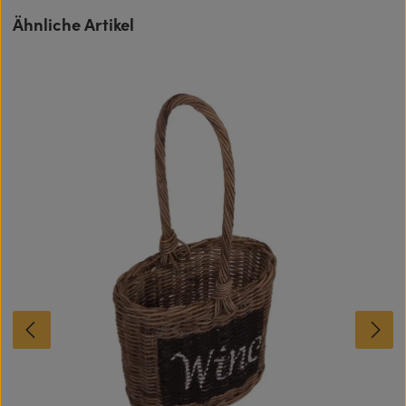
Produktgalerie überspringen
Ähnliche Artikel