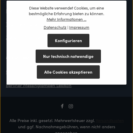
Diese Website verwendet Cookies, um eine
Kontaktformular
bestmögliche Erfahrung bieten zu können.
Mehr Informationen ...
Top-Preis Garantie
Datenschutz
|
Impressum
Zahlung & Versand
Konfigurieren
Nur technisch notwendige
Materialien
Stoffmuster
Alle Cookies akzeptieren
Berliner Messinglampen Lexikon
Alle Preise inkl. gesetzl. Mehrwertsteuer zzgl.
Versandkosten
und ggf. Nachnahmegebühren, wenn nicht anders
angegeben.