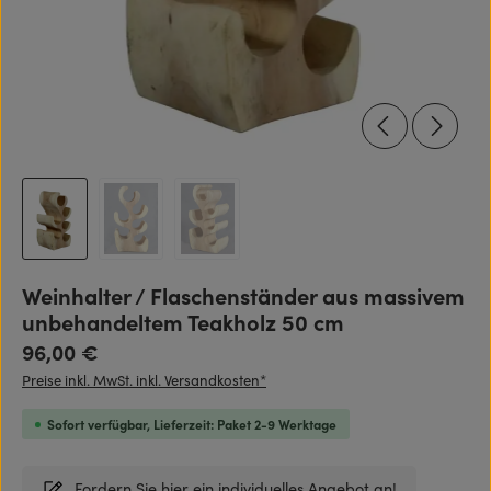
Weinhalter / Flaschenständer aus massivem
unbehandeltem Teakholz 50 cm
Regulärer Preis:
96,00 €
Preise inkl. MwSt. inkl. Versandkosten*
Sofort verfügbar, Lieferzeit: Paket 2-9 Werktage
Fordern Sie hier ein individuelles Angebot an!