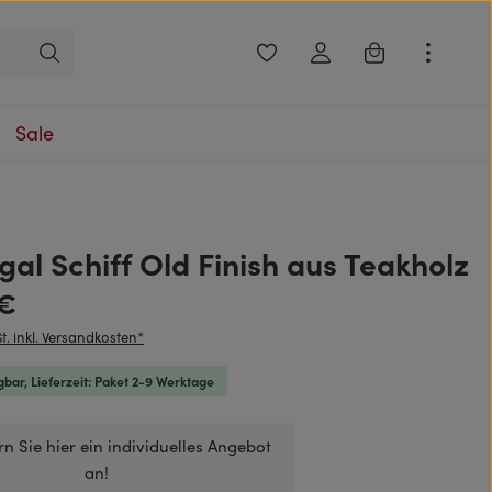
Du hast 0 Produkte auf dem Me
Warenkorb enthäl
Sale
al Schiff Old Finish aus Teakholz
is:
 €
t. inkl. Versandkosten*
gbar, Lieferzeit: Paket 2-9 Werktage
rn Sie hier ein individuelles Angebot
an!