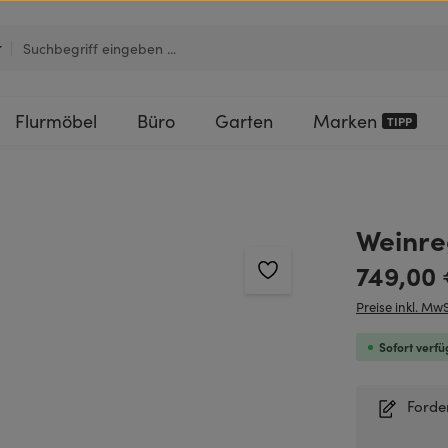
Flurmöbel
Büro
Garten
Marken
TIPP
Weinreg
Regulärer Pre
749,00
Preise inkl. MwS
Sofort verfü
Forde