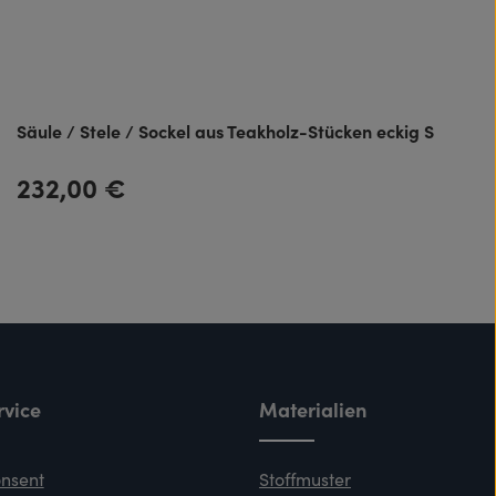
Säule / Stele / Sockel aus Teakholz-Stücken eckig S
232,00 €
Regulärer Preis:
vice
Materialien
nsent
Stoffmuster