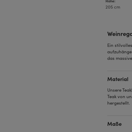
Höhe:
205 cm
Weinregal
Ein stilvoll
aufzuhängen
das massive
Material
Unsere Teak
Teak von un
hergestellt.
Maße