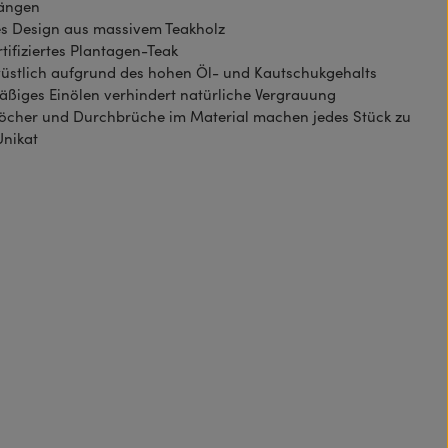
ängen
es Design aus massivem Teakholz
tifiziertes Plantagen-Teak
üstlich aufgrund des hohen Öl- und Kautschukgehalts
ßiges Einölen verhindert natürliche Vergrauung
Löcher und Durchbrüche im Material machen jedes Stück zu
Unikat