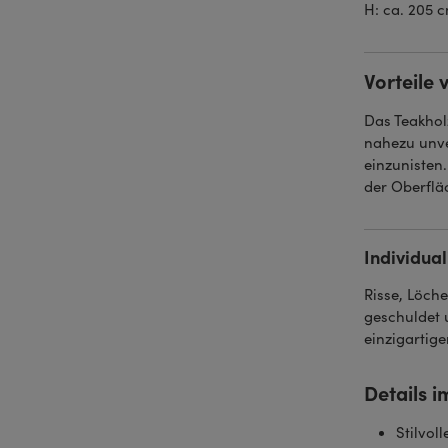
H: ca. 205 c
Vorteile 
Das Teakhol
nahezu unve
einzunisten
der Oberflä
Individual
Risse, Löch
geschuldet 
einzigartige
Details i
Stilvol