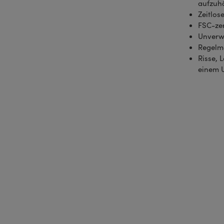
aufzuh
Zeitlos
FSC-zer
Unverw
Regelmä
Risse, 
einem 