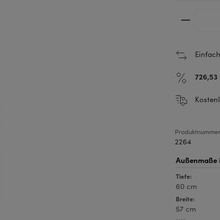
Produkt 
Einfach
726,53
Kostenl
Produktnummer
2264
Tiefe:
60 cm
Breite:
57 cm