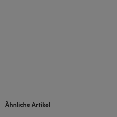
Produktgalerie überspringen
Ähnliche Artikel