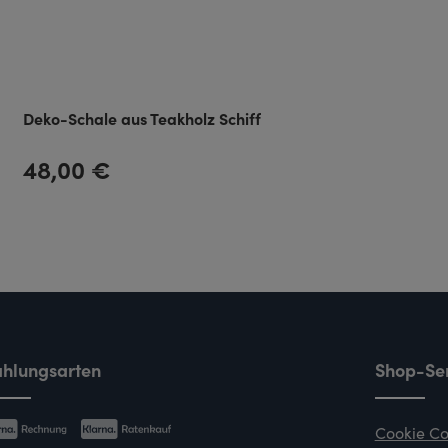
Deko-Schale aus Teakholz Schiff
48,00 €
Regulärer Preis:
hlungsarten
Shop-Ser
Cookie Co