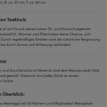
m, B: ca. 57 cm, T: ca. 60 cm
von Teakholz
z ist auf Grund seines hohen Öl- und Kautschukgehalts
rwüstlich. Würmer und Pilze haben keine Chance, sich
. Durch regelmäßiges Einölen wird die natürliche Vergrauung
che durch Sonne und Witterung verhindert.
ität
er und Durchbrüche im Material sind dem Naturprodukt Holz
und gewollt. Dadurch wird jedes Stück zu einem
n Unikat.
m Überblick:
les Weinregal mit 20 Fächern und Möglichkeit Weingläser