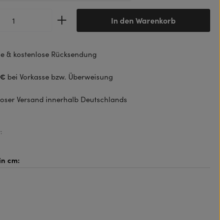
Anzahl: Gib den gewünschten Wert ein od
In den Warenkorb
e & kostenlose Rücksendung
 €
bei Vorkasse bzw. Überweisung
oser Versand innerhalb Deutschlands
: