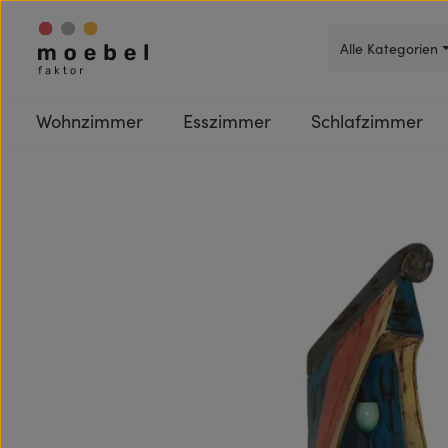
 Hauptinhalt springen
Zur Suche springen
Zur Hauptnavigation springen
Alle Kategorien
Wohnzimmer
Esszimmer
Schlafzimmer
Bildergalerie überspringen