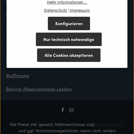
Cookie Consent
Mehr Informationen ...
Datenschutz
|
Impressum
Kontaktformular
Konfigurieren
Top-Preis Garantie
Nur technisch notwendige
Zahlung & Versand
Alle Cookies akzeptieren
Materialien
Stoffmuster
Berliner Messinglampen Lexikon
Alle Preise inkl. gesetzl. Mehrwertsteuer zzgl.
Versandkosten
und ggf. Nachnahmegebühren, wenn nicht anders