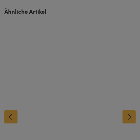
Produktgalerie überspringen
Ähnliche Artikel