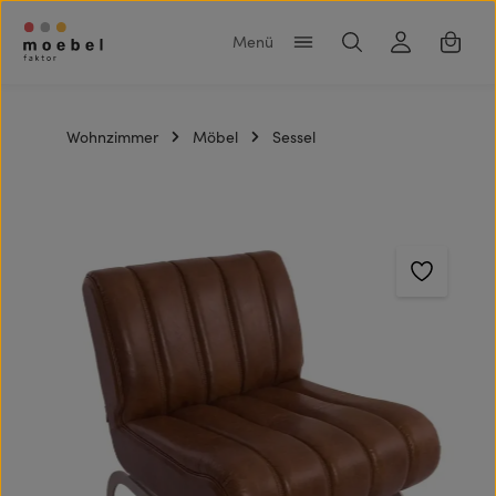
Zum Hauptinhalt springen
Warenk
Wohnzimmer
Möbel
Sessel
Bildergalerie überspringen