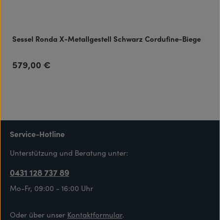
Sessel Ronda X-Metallgestell Schwarz Cordufine-Biege
579,00 €
Regulärer Preis:
Service-Hotline
Unterstützung und Beratung unter:
0431 128 737 89
Mo-Fr, 09:00 - 16:00 Uhr
Oder über unser
Kontaktformular
.