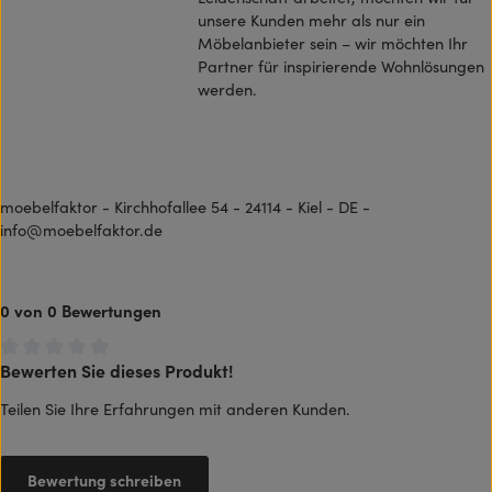
unsere Kunden mehr als nur ein
Möbelanbieter sein – wir möchten Ihr
Partner für inspirierende Wohnlösungen
werden.
moebelfaktor - Kirchhofallee 54 - 24114 - Kiel - DE -
info@moebelfaktor.de
0 von 0 Bewertungen
Bewerten Sie dieses Produkt!
Durchschnittliche Bewertung von 0 von 5 Sternen
Teilen Sie Ihre Erfahrungen mit anderen Kunden.
Bewertung schreiben