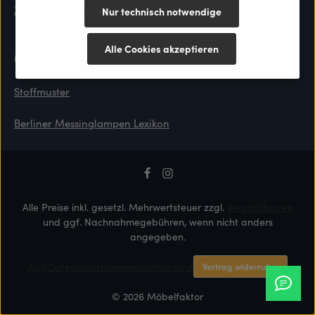
Zahlung & Versand
Nur technisch notwendige
Alle Cookies akzeptieren
Materialien
Stoffmuster
Berliner Messinglampen Lexikon
Alle Preise inkl. gesetzl. Mehrwertsteuer zzgl.
Versandkosten
und ggf. Nachnahmegebühren, wenn nicht anders
angegeben.
AGB
Datenschutz
Impressum
Widerruf
Vertrag widerrufen
© 2026 Möbelfaktor