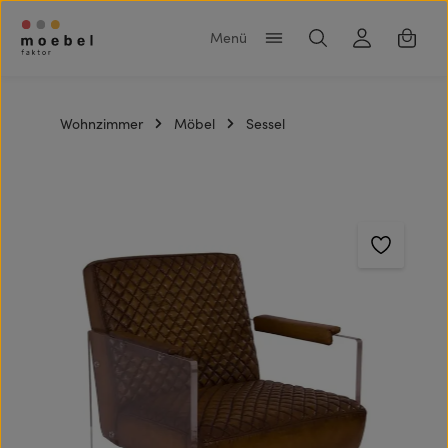
Zum Hauptinhalt springen
Warenk
Wohnzimmer
Möbel
Sessel
Bildergalerie überspringen