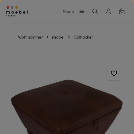
Zum Hauptinhalt springen
Warenk
Wohnzimmer
Möbel
Fußhocker
Bildergalerie überspringen