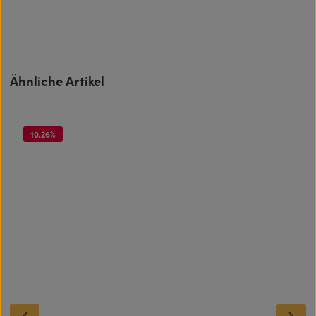
Produktgalerie überspringen
Ähnliche Artikel
10.26
%