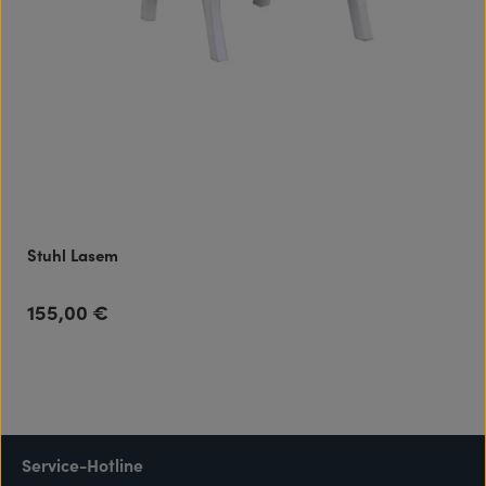
Stuhl Lasem
155,00 €
Regulärer Preis:
Service-Hotline