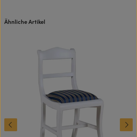
Produktgalerie überspringen
Ähnliche Artikel