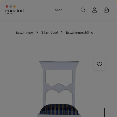
Zum Hauptinhalt springen
Warenk
Esszimmer
Sitzmöbel
Esszimmerstühle
Bildergalerie überspringen