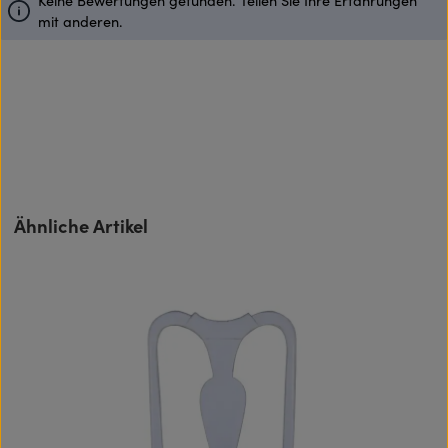
Keine Bewertungen gefunden. Teilen Sie Ihre Erfahrungen
mit anderen.
Produktgalerie überspringen
Ähnliche Artikel