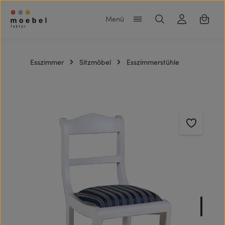
Zum Hauptinhalt springen
Warenk
Esszimmer
Sitzmöbel
Esszimmerstühle
Bildergalerie überspringen