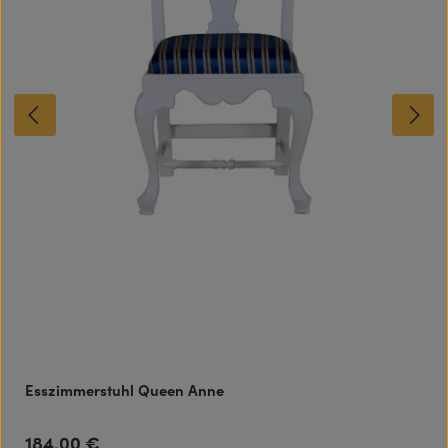
Esszimmerstuhl Queen Anne
184,00 €
Regulärer Preis: