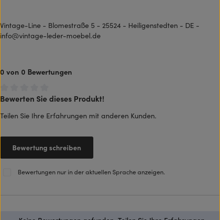
Vintage-Line - Blomestraße 5 - 25524 - Heiligenstedten - DE -
info@vintage-leder-moebel.de
0 von 0 Bewertungen
Bewerten Sie dieses Produkt!
Durchschnittliche Bewertung von 0 von 5 Sternen
Teilen Sie Ihre Erfahrungen mit anderen Kunden.
Bewertung schreiben
Bewertungen nur in der aktuellen Sprache anzeigen.