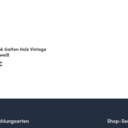
k Galten Holz Vintage
weiß
€
hlungsarten
Shop-Ser