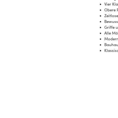
Vier Kl
Obere P
Zeitlo
Bewuss
Griffe 
Alle Mö
Modern
Bauhaus
Klassis