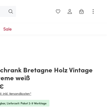
Warenkorb enthäl
Sale
chrank Bretagne Holz Vintage
reme weiß
is:
 €
t. inkl. Versandkosten*
gbar, Lieferzeit: Paket 2-9 Werktage