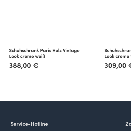
Schuhschrank Paris Holz Vintage
Schuhschran
Look creme weiß
Look creme 
388,00 €
309,00 
Regulärer Preis:
Regulärer Preis:
Service-Hotline
Za