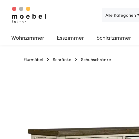
 Hauptinhalt springen
Zur Suche springen
Zur Hauptnavigation springen
Alle Kategorien
Wohnzimmer
Esszimmer
Schlafzimmer
Flurmöbel
Schränke
Schuhschränke
Bildergalerie überspringen