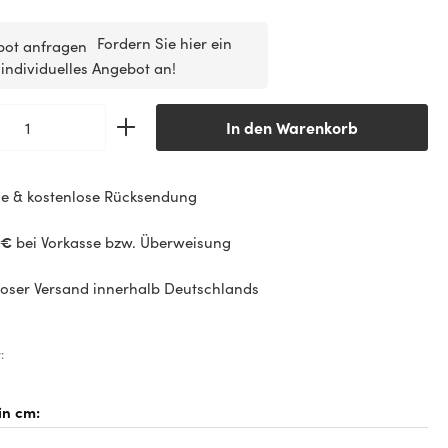
Fordern Sie hier ein
individuelles Angebot an!
Anzahl: Gib den gewünschten Wert ein od
In den Warenkorb
e & kostenlose Rücksendung
 €
bei Vorkasse bzw. Überweisung
oser Versand innerhalb Deutschlands
: