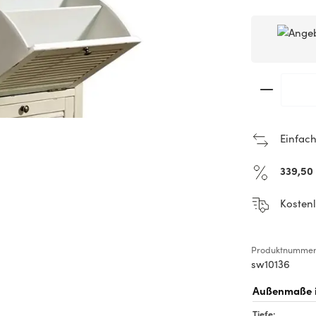
Produkt 
Einfach
339,50
Kostenl
Produktnummer
sw10136
Tiefe: