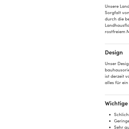
Unsere Land
Sorgfalt von
durch die b
Landhausfla
rostfreiem 
Design
Unser Desig
bauhausorie
ist derzeit 
alles für e
Wichtige 
Schlich
Gering
Sehr gu