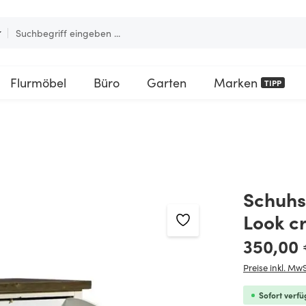
Flurmöbel
Büro
Garten
Marken
TIPP
Schuhs
Look c
Regulärer Pre
350,00
Preise inkl. MwS
Sofort verfü