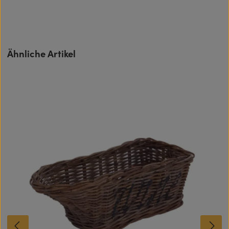
Produktgalerie überspringen
Ähnliche Artikel