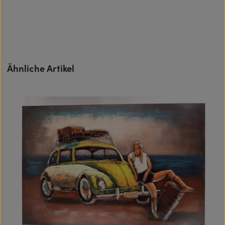
Produktgalerie überspringen
Ähnliche Artikel