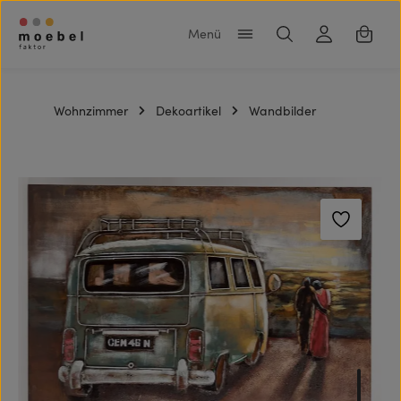
Zum Hauptinhalt springen
Warenk
Wohnzimmer
Dekoartikel
Wandbilder
Bildergalerie überspringen