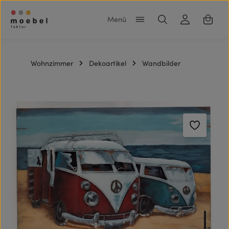
Zum Hauptinhalt springen
Warenk
Wohnzimmer
Dekoartikel
Wandbilder
Bildergalerie überspringen