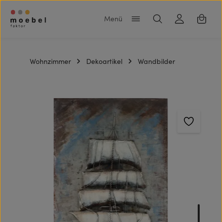
Zum Hauptinhalt springen
Warenk
Wohnzimmer
Dekoartikel
Wandbilder
Bildergalerie überspringen