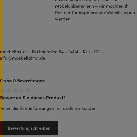
Möbelanbieter sein – wir möchten Ihr
Partner für inspirierende Wohnlösungen
werden.
moebelfaktor - Kirchhofallee 54 - 24114 - Kiel - DE -
info@moebelfaktor.de
0 von 0 Bewertungen
Bewerten Sie dieses Produkt!
Durchschnittliche Bewertung von 0 von 5 Sternen
Teilen Sie Ihre Erfahrungen mit anderen Kunden.
Bewertung schreiben