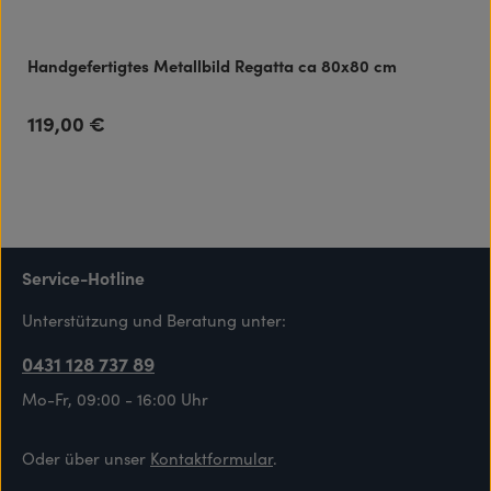
Handgefertigtes Metallbild Regatta ca 80x80 cm
119,00 €
Regulärer Preis:
Service-Hotline
Unterstützung und Beratung unter:
0431 128 737 89
Mo-Fr, 09:00 - 16:00 Uhr
Oder über unser
Kontaktformular
.