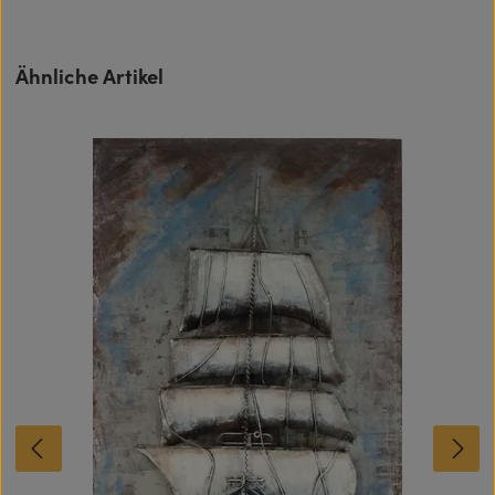
Produktgalerie überspringen
Ähnliche Artikel