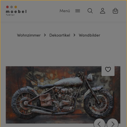
Zum Hauptinhalt springen
Warenk
Wohnzimmer
Dekoartikel
Wandbilder
Bildergalerie überspringen