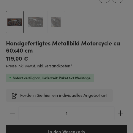
Handgefertigtes Metallbild Motorcycle ca
60x40 cm
Regulärer Preis:
119,00 €
Preise inkl. MwSt. inkl. Versandkosten*
Sofort verfügbar, Lieferzeit: Paket 1-3 Werktage
Fordern Sie hier ein individuelles Angebot an!
Produkt Anzahl: Gib den gewünschten Wert ein ode
In den Warenkorb