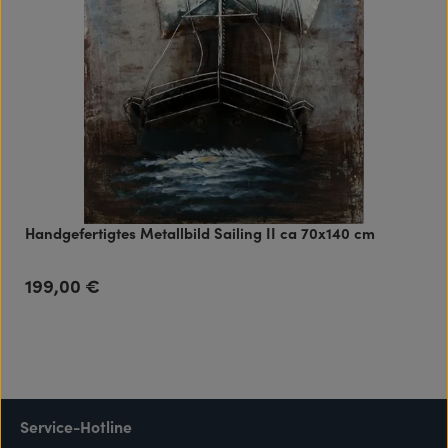
Handgefertigtes Metallbild Sailing II ca 70x140 cm
199,00 €
Regulärer Preis:
Service-Hotline