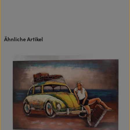
Produktgalerie überspringen
Ähnliche Artikel