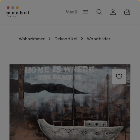
Zum Hauptinhalt springen
Warenk
Wohnzimmer
Dekoartikel
Wandbilder
Bildergalerie überspringen