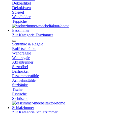
Dekoartikel
Dekokissen
Spiegel
Wandbilder
Teppiche
Esszimmer
Zur Kategorie Esszimmer
Schränke & Regale
Buffetschränke
Wandregale
Weinregale
Abfalltrenner
Sitzmöbel
Barhocker
Esszimmerstühle
Armlehnstühle
Sitzbänke
Tische
Esstische
Stehtische
Schlafzimmer
Zur Kategorie Schlafzimmer