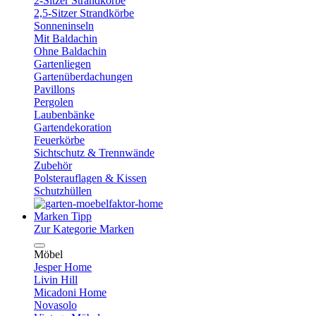
2-Sitzer Strandkörbe
2,5-Sitzer Strandkörbe
Sonneninseln
Mit Baldachin
Ohne Baldachin
Gartenliegen
Gartenüberdachungen
Pavillons
Pergolen
Laubenbänke
Gartendekoration
Feuerkörbe
Sichtschutz & Trennwände
Zubehör
Polsterauflagen & Kissen
Schutzhüllen
Marken
Tipp
Zur Kategorie Marken
Möbel
Jesper Home
Livin Hill
Micadoni Home
Novasolo