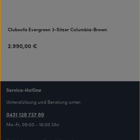
Clubsofa Evergreen 3-Sitzer Columbia-Brown
2.990,00 €
Regulärer Preis:
Service-Hotline
Unterstützung und Beratung unter:
0431 128 737 89
Mo-Fr, 09:00 - 16:00 Uhr