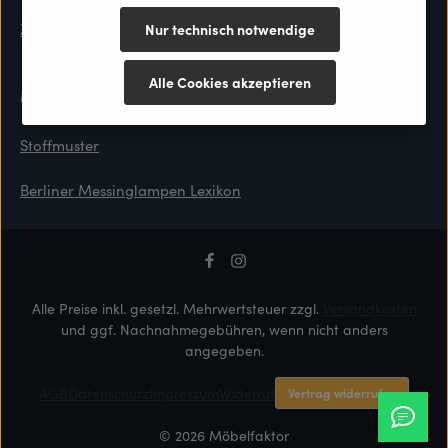
Zahlung & Versand
Nur technisch notwendige
Alle Cookies akzeptieren
Materialien
Stoffmuster
Berliner Messinglampen Lexikon
Alle Preise inkl. gesetzl. Mehrwertsteuer zzgl.
Versandkosten
und ggf. Nachnahmegebühren, wenn nicht anders
angegeben.
AGB
Datenschutz
Impressum
Widerruf
Vertrag widerrufen
© 2026 Möbelfaktor