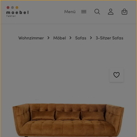
Zum Hauptinhalt springen
Warenk
Wohnzimmer
Möbel
Sofas
3-Sitzer Sofas
Bildergalerie überspringen