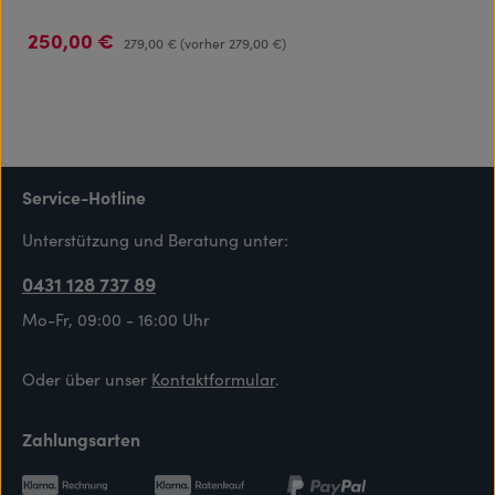
250,00 €
Verkaufspreis:
Regulärer Preis:
279,00 €
(vorher 279,00 €)
Service-Hotline
Unterstützung und Beratung unter:
0431 128 737 89
Mo-Fr, 09:00 - 16:00 Uhr
Oder über unser
Kontaktformular
.
Zahlungsarten