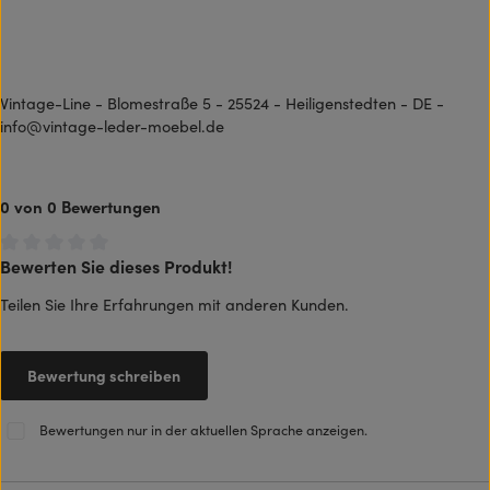
Vintage-Line - Blomestraße 5 - 25524 - Heiligenstedten - DE -
info@vintage-leder-moebel.de
0 von 0 Bewertungen
Bewerten Sie dieses Produkt!
Durchschnittliche Bewertung von 0 von 5 Sternen
Teilen Sie Ihre Erfahrungen mit anderen Kunden.
Bewertung schreiben
Bewertungen nur in der aktuellen Sprache anzeigen.