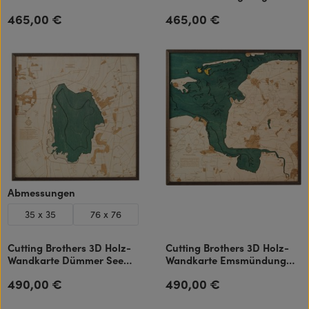
40.5x81 cm
81x40.5 cm
465,00 €
465,00 €
Regulärer Preis:
Regulärer Preis:
auswählen
Abmessungen
35 x 35
76 x 76
Cutting Brothers 3D Holz-
Cutting Brothers 3D Holz-
Wandkarte Dümmer See
Wandkarte Emsmündung
76x76 cm
76x76 cm
490,00 €
490,00 €
Regulärer Preis:
Regulärer Preis: