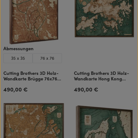
auswählen
Abmessungen
35 x 35
76 x 76
Cutting Brothers 3D Holz-
Cutting Brothers 3D Holz-
Wandkarte Brügge 76x76
Wandkarte Hong Kong
cm
81x61 cm
490,00 €
490,00 €
Regulärer Preis:
Regulärer Preis: