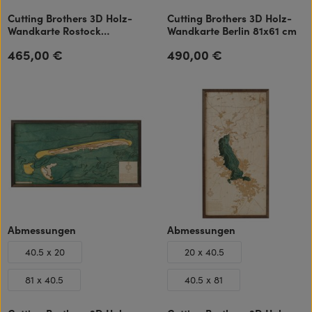
Cutting Brothers 3D Holz-
Cutting Brothers 3D Holz-
Wandkarte Rostock
Wandkarte Berlin 81x61 cm
Warnemünde 40.5x81 cm
465,00 €
490,00 €
Regulärer Preis:
Regulärer Preis:
auswählen
auswählen
Abmessungen
Abmessungen
40.5 x 20
20 x 40.5
81 x 40.5
40.5 x 81