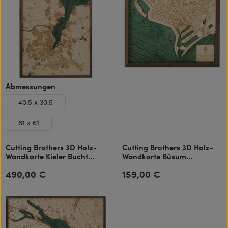
auswählen
Abmessungen
40.5 x 30.5
81 x 61
Cutting Brothers 3D Holz-
Cutting Brothers 3D Holz-
Wandkarte Kieler Bucht
Wandkarte Büsum
81x61 cm
40.5x30.5 cm
490,00 €
159,00 €
Regulärer Preis:
Regulärer Preis: