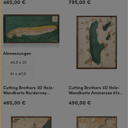
465,00 €
795,00 €
Regulärer Preis:
Regulärer Preis:
auswählen
Abmessungen
40.5 x 20
81 x 40.5
Cutting Brothers 3D Holz-
Cutting Brothers 3D Holz-
Wandkarte Norderney
Wandkarte Ammersee 61x81
81x40.5 cm
cm
465,00 €
490,00 €
Regulärer Preis:
Regulärer Preis: