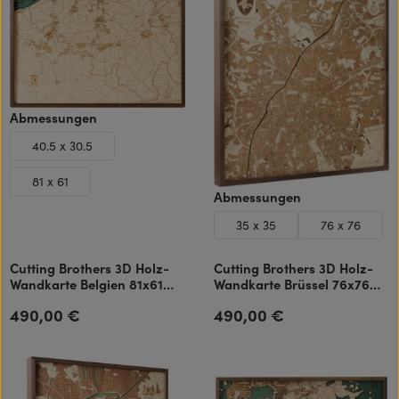
auswählen
Abmessungen
40.5 x 30.5
81 x 61
auswählen
Abmessungen
35 x 35
76 x 76
Cutting Brothers 3D Holz-
Cutting Brothers 3D Holz-
Wandkarte Belgien 81x61
Wandkarte Brüssel 76x76
cm
cm
490,00 €
490,00 €
Regulärer Preis:
Regulärer Preis: