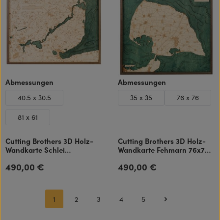
auswählen
auswählen
Abmessungen
Abmessungen
40.5 x 30.5
35 x 35
76 x 76
81 x 61
Cutting Brothers 3D Holz-
Cutting Brothers 3D Holz-
Wandkarte Schlei
Wandkarte Fehmarn 76x76
Eckernförde 81x61 cm
cm
490,00 €
490,00 €
Regulärer Preis:
Regulärer Preis:
1
2
3
4
5
Seite
Seite
Seite
Seite
Seite