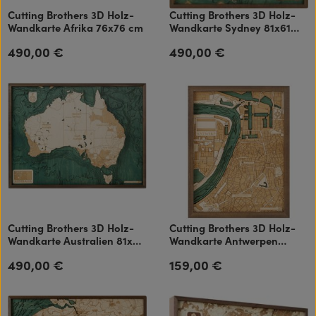
Cutting Brothers 3D Holz-
Cutting Brothers 3D Holz-
Wandkarte Afrika 76x76 cm
Wandkarte Sydney 81x61
cm
490,00 €
490,00 €
Regulärer Preis:
Regulärer Preis:
Cutting Brothers 3D Holz-
Cutting Brothers 3D Holz-
Wandkarte Australien 81x61
Wandkarte Antwerpen
cm
40.5x30.5 cm
490,00 €
159,00 €
Regulärer Preis:
Regulärer Preis: