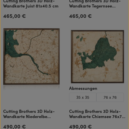
Cutting Brothers 3D Holz-
Cutting Brothers 3D Holz-
Wandkarte Juist 81x40.5 cm
Wandkarte Tegernsee
40.5x81 cm
465,00 €
465,00 €
Regulärer Preis:
Regulärer Preis:
auswählen
Abmessungen
35 x 35
76 x 76
Cutting Brothers 3D Holz-
Cutting Brothers 3D Holz-
Wandkarte Niederelbe
Wandkarte Chiemsee 76x76
Unterelbe 76x76 cm
cm
490,00 €
490,00 €
Regulärer Preis:
Regulärer Preis: