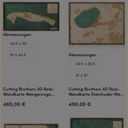
auswählen
Abmessungen
40.5 x 20
auswählen
Abmessungen
81 x 40.5
40.5 x 30.5
81 x 61
Cutting Brothers 3D Holz-
Cutting Brothers 3D Holz-
Wandkarte Wangerooge
Wandkarte Steinhuder Meer
81x40.5 cm
81x61 cm
465,00 €
490,00 €
Regulärer Preis:
Regulärer Preis: