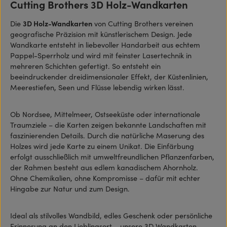
Cutting Brothers 3D Holz-Wandkarten
Die
3D Holz-Wandkarten
von Cutting Brothers vereinen
geografische Präzision mit künstlerischem Design. Jede
Wandkarte entsteht in liebevoller Handarbeit aus echtem
Pappel-Sperrholz und wird mit feinster Lasertechnik in
mehreren Schichten gefertigt. So entsteht ein
beeindruckender dreidimensionaler Effekt, der Küstenlinien,
Meerestiefen, Seen und Flüsse lebendig wirken lässt.
Ob Nordsee, Mittelmeer, Ostseeküste oder internationale
Traumziele – die Karten zeigen bekannte Landschaften mit
faszinierenden Details. Durch die natürliche Maserung des
Holzes wird jede Karte zu einem Unikat. Die Einfärbung
erfolgt ausschließlich mit umweltfreundlichen Pflanzenfarben,
der Rahmen besteht aus edlem kanadischem Ahornholz.
Ohne Chemikalien, ohne Kompromisse – dafür mit echter
Hingabe zur Natur und zum Design.
Ideal als stilvolles Wandbild, edles Geschenk oder persönliche
Erinnerung an den Lieblingsort – unsere 3D Wandkarten