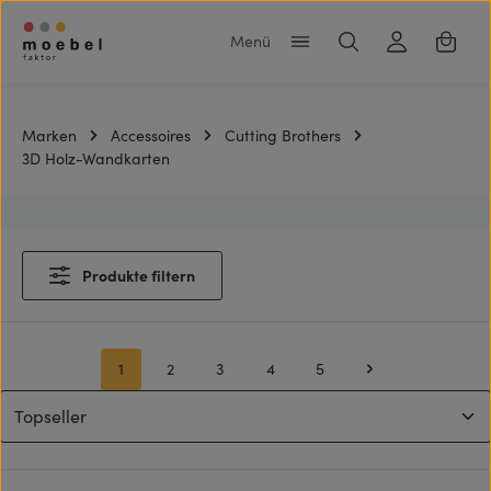
Zum Hauptinhalt springen
Warenk
Marken
Accessoires
Cutting Brothers
3D Holz-Wandkarten
Produkte filtern
1
2
3
4
5
Seite
Seite
Seite
Seite
Seite