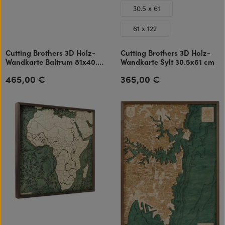
30.5 x 61
61 x 122
Cutting Brothers 3D Holz-
Cutting Brothers 3D Holz-
Wandkarte Baltrum 81x40.5
Wandkarte Sylt 30.5x61 cm
cm
465,00 €
365,00 €
Regulärer Preis:
Regulärer Preis: