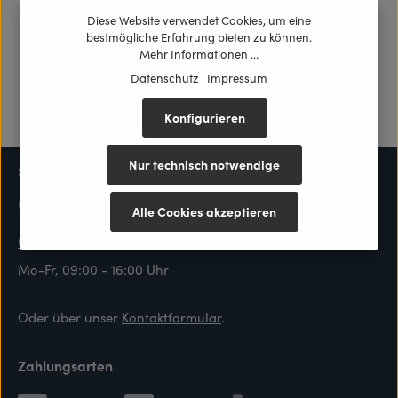
Diese Website verwendet Cookies, um eine
bestmögliche Erfahrung bieten zu können.
Mehr Informationen ...
Datenschutz
|
Impressum
Konfigurieren
Nur technisch notwendige
Service-Hotline
Unterstützung und Beratung unter:
Alle Cookies akzeptieren
0431 128 737 89
Mo-Fr, 09:00 - 16:00 Uhr
Oder über unser
Kontaktformular
.
Zahlungsarten