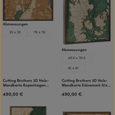
auswählen
Abmessungen
35 x 35
76 x 76
auswählen
Abmessungen
40.5 x 30.5
81 x 61
Cutting Brothers 3D Holz-
Cutting Brothers 3D Holz-
Wandkarte Kopenhagen
Wandkarte Dänemark 81x61
76x76 cm
cm
490,00 €
490,00 €
Regulärer Preis:
Regulärer Preis: