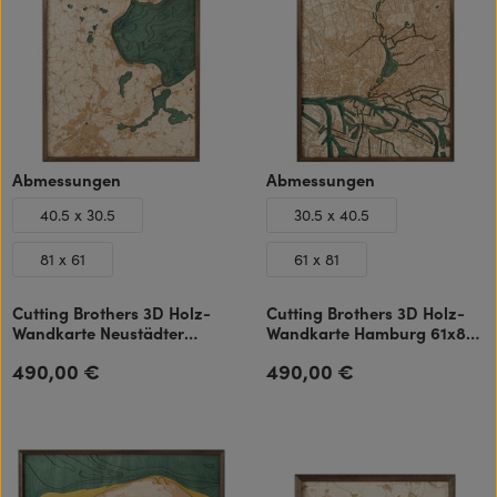
auswählen
auswählen
Abmessungen
Abmessungen
40.5 x 30.5
30.5 x 40.5
81 x 61
61 x 81
Cutting Brothers 3D Holz-
Cutting Brothers 3D Holz-
Wandkarte Neustädter
Wandkarte Hamburg 61x81
Bucht 81x61 cm
cm
490,00 €
490,00 €
Regulärer Preis:
Regulärer Preis: