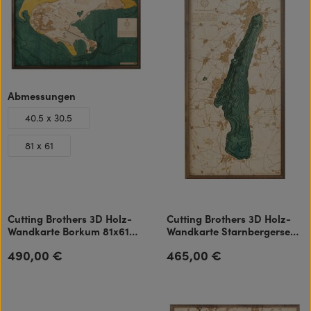
auswählen
Abmessungen
40.5 x 30.5
81 x 61
Cutting Brothers 3D Holz-
Cutting Brothers 3D Holz-
Wandkarte Borkum 81x61
Wandkarte Starnbergersee
cm
81x40.5 cm
490,00 €
465,00 €
Regulärer Preis:
Regulärer Preis: