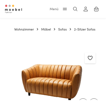
Zum Hauptinhalt springen
Warenk
Wohnzimmer
Möbel
Sofas
2-Sitzer Sofas
Bildergalerie überspringen