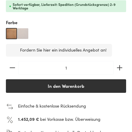
Sofort verfügbar, Lieferzeit: Spedition (Grundstücksgrenze) 2-9
Werktage
auswählen
Farbe
Columbia-Brown
Vintage-Cigar
(Diese Option ist zurzeit nicht verfügbar.)
Fordern Sie hier ein individuelles Angebot an!
Produkt Anzahl: Gib den gewünschten Wert ein ode
In den Warenkorb
Einfache & kostenlose Rücksendung
1.452,09 €
bei Vorkasse bzw. Überweisung