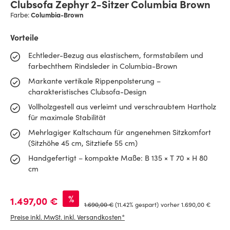
Clubsofa Zephyr 2-Sitzer Columbia Brown
Columbia-Brown
Farbe:
Vorteile
Echtleder-Bezug aus elastischem, formstabilem und
farbechthem Rindsleder in Columbia-Brown
Markante vertikale Rippenpolsterung –
charakteristisches Clubsofa-Design
Vollholzgestell aus verleimt und verschraubtem Hartholz
für maximale Stabilität
Mehrlagiger Kaltschaum für angenehmen Sitzkomfort
(Sitzhöhe 45 cm, Sitztiefe 55 cm)
Handgefertigt – kompakte Maße: B 135 × T 70 × H 80
cm
Verkaufspreis:
%
1.497,00 €
Regulärer Preis:
1.690,00 €
(11.42% gespart)
vorher 1.690,00 €
Preise inkl. MwSt. inkl. Versandkosten*